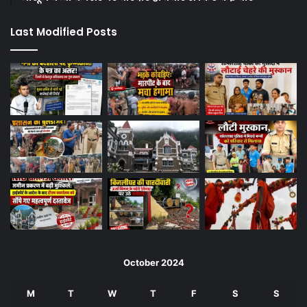
Last Modified Posts
October 2024
M
T
W
T
F
S
S