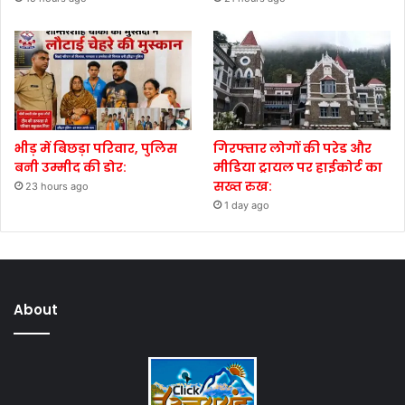
भीड़ में बिछड़ा परिवार, पुलिस
गिरफ्तार लोगों की परेड और
बनी उम्मीद की डोर:
मीडिया ट्रायल पर हाईकोर्ट का
सख्त रुख:
23 hours ago
1 day ago
About