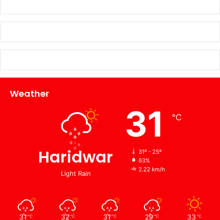
Weather
31
℃
Haridwar
31º - 25º
63%
2.22 km/h
Light Rain
31
32
31
29
33
℃
℃
℃
℃
℃