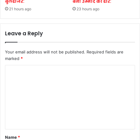
बुलडोजर:
बनी उम्मीद की डोर:
21 hours ago
23 hours ago
Leave a Reply
Your email address will not be published.
Required fields are
marked
*
C
o
m
m
e
n
t
*
Name
*