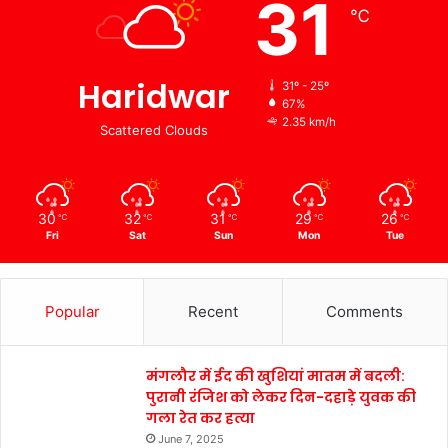
31
℃
Haridwar
31º - 25º
67%
2.35 km/h
Scattered Clouds
30
32
31
29
26
℃
℃
℃
℃
℃
Fri
Sat
Sun
Mon
Tue
Popular
Recent
Comments
मंगलौर में ईद की खुशियां मातम में बदली:
पुरानी रंजिश को लेकर दिन-दहाड़े युवक की
गला रेत कर हत्या
June 7, 2025