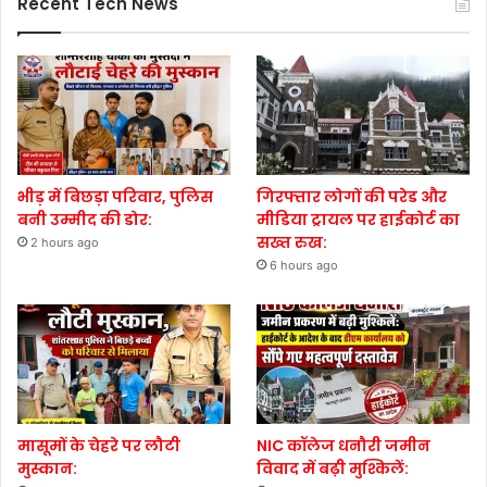
Recent Tech News
भीड़ में बिछड़ा परिवार, पुलिस
गिरफ्तार लोगों की परेड और
बनी उम्मीद की डोर:
मीडिया ट्रायल पर हाईकोर्ट का
सख्त रुख:
2 hours ago
6 hours ago
मासूमों के चेहरे पर लौटी
NIC कॉलेज धनौरी जमीन
मुस्कान:
विवाद में बढ़ी मुश्किलें: