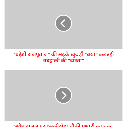
"बढ़ेडी राजपूतान" की सड़कें खुद ही "बयां" कर रही
बदहाली की "दास्तां"
अवैध खनन पर इमलीखेड़ा चौकी प्रभारी का चला