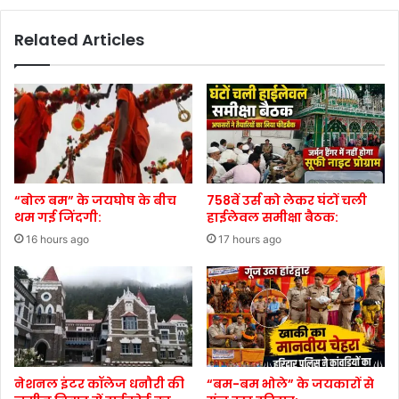
Related Articles
“बोल बम” के जयघोष के बीच
758वें उर्स को लेकर घंटों चली
थम गई जिंदगी:
हाईलेवल समीक्षा बैठक:
16 hours ago
17 hours ago
नेशनल इंटर कॉलेज धनौरी की
“बम-बम भोले” के जयकारों से