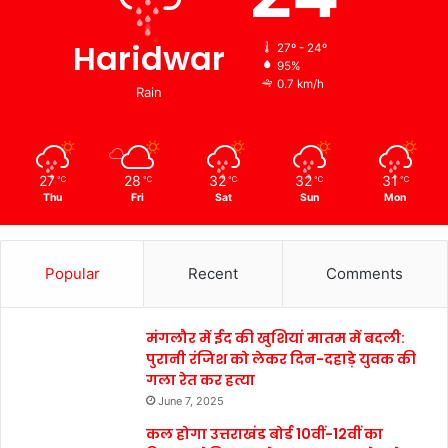
Haridwar
27º - 24º
95%
0.7 km/h
Rain
27
28
32
32
31
℃
℃
℃
℃
℃
Thu
Fri
Sat
Sun
Mon
Popular
Recent
Comments
मंगलौर में ईद की खुशियां मातम में बदली:
पुरानी रंजिश को लेकर दिन-दहाड़े युवक की
गला रेत कर हत्या
June 7, 2025
कल होगा उत्तराखंड बोर्ड 10वीं-12वीं का