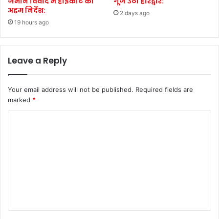
जमीन विवाद में हाईकोर्ट का
गूंज उठा हरिद्वार:
अहम निर्देश:
2 days ago
19 hours ago
Leave a Reply
Your email address will not be published.
Required fields are
marked
*
C
o
m
m
e
n
t