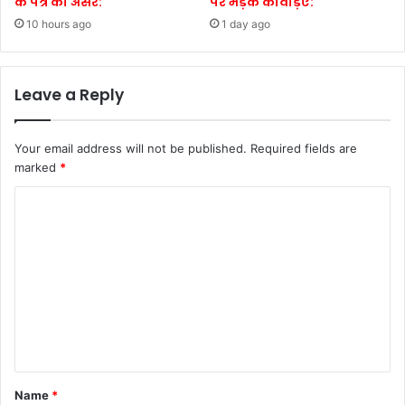
के पत्र का असर:
पर भड़के कांवड़िए:
10 hours ago
1 day ago
Leave a Reply
Your email address will not be published.
Required fields are
marked
*
C
o
m
m
e
n
t
*
Name
*