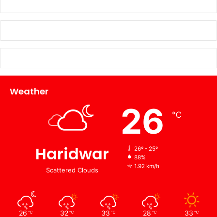
Weather
26
℃
Haridwar
26º - 25º
88%
1.92 km/h
Scattered Clouds
26
32
33
28
33
℃
℃
℃
℃
℃