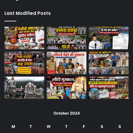
Last Modified Posts
October 2024
M
T
W
T
F
S
S