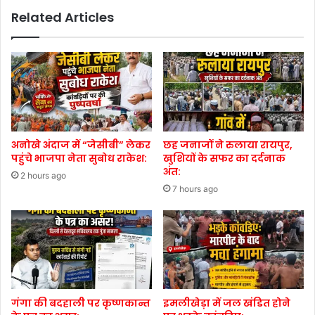
Related Articles
अनोखे अंदाज में “जेसीबी” लेकर
छह जनाजों ने रुलाया रायपुर,
पहुंचे भाजपा नेता सुबोध राकेश:
खुशियों के सफर का दर्दनाक
अंत:
2 hours ago
7 hours ago
गंगा की बदहाली पर कृष्णकान्त
इमलीखेड़ा में जल खंडित होने