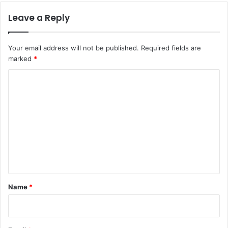
Leave a Reply
Your email address will not be published.
Required fields are
marked
*
C
o
m
m
e
n
t
*
Name
*