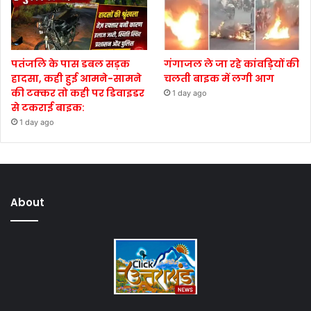
पतंजलि के पास डबल सड़क
गंगाजल ले जा रहे कांवड़ियों की
हादसा, कही हुई आमने-सामने
चलती बाइक में लगी आग
की टक्कर तो कही पर डिवाइडर
1 day ago
से टकराई बाइक:
1 day ago
About