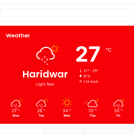
Weather
27
℃
Haridwar
27º - 25º
87%
1.14 km/h
Light Rain
27
28
34
35
30
℃
℃
℃
℃
℃
Mon
Tue
Wed
Thu
Fri