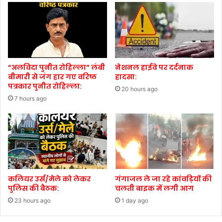
“अलविदा पुनीत रोहिल्ला” लंबी
नेशनल हाईवे पर दर्दनाक
बीमारी से जंग हार गए वरिष्ठ
हादसा:
पत्रकार पुनीत रोहिल्ला:
20 hours ago
7 hours ago
कलियर उर्स/मेले को लेकर
गंगाजल ले जा रहे कांवड़ियों की
पुलिस की बैठक:
चलती बाइक में लगी आग
23 hours ago
1 day ago