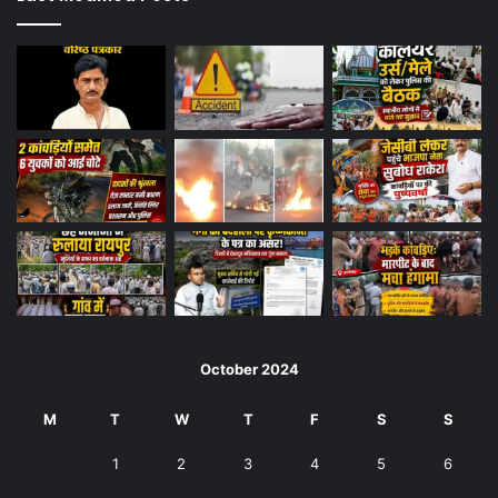
October 2024
M
T
W
T
F
S
S
1
2
3
4
5
6