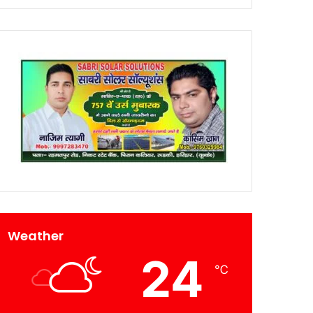
Weather
24
℃