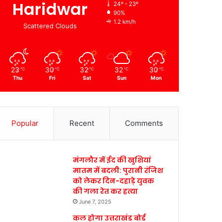
Haridwar
24º - 23º
90%
1.2 km/h
Scattered Clouds
23
30
32
32
30
℃
℃
℃
℃
℃
Thu
Fri
Sat
Sun
Mon
Popular
Recent
Comments
मंगलौर में ईद की खुशियां
मातम में बदली: पुरानी रंजिश
को लेकर दिन-दहाड़े युवक
की गला रेत कर हत्या
June 7, 2025
कल होगा उत्तराखंड बोर्ड