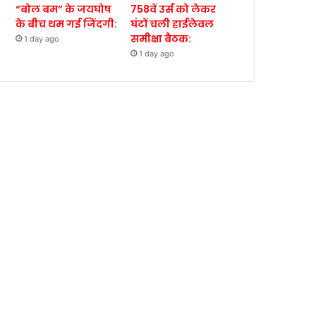
“बोल बम” के जयघोष
758वें उर्स को लेकर
के बीच थम गई जिंदगी:
घंटों चली हाईलेवल
समीक्षा बैठक:
1 day ago
1 day ago