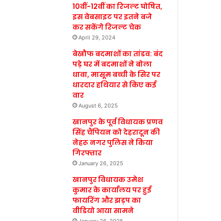
10वीं-12वीं का रिजल्ट घोषित,
इस वेबसाइट पर इतने बजे
कर सकेंगे रिजल्ट चेक
April 29, 2024
बेखौफ बदमाशों का तांडव: बंद
पड़े घर में बदमाशों ने बोला
धावा, मासूम बच्ची के सिर पर
धारदार हथियार से किए कई
वार
August 6, 2025
खानपुर के पूर्व विधायक प्रणव
सिंह चैंपियन को देहरादून की
नेहरू नगर पुलिस ने किया
गिरफ्तार
January 26, 2025
खानपुर विधायक उमेश
कुमार के कार्यालय पर हुई
फायरिंग और झड़प का
वीडियो आया सामने