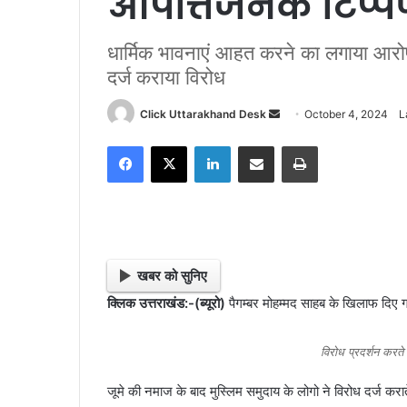
आपत्तिजनक टिप्प
धार्मिक भावनाएं आहत करने का लगाया आरोप,
दर्ज कराया विरोध
Click Uttarakhand Desk
S
October 4, 2024
L
e
Facebook
X
LinkedIn
Share via Email
Print
n
d
a
n
e
m
खबर को सुनिए
a
क्लिक उत्तराखंड:-(ब्यूरो)
पैगम्बर मोहम्मद साहब के खिलाफ दिए 
i
l
विरोध प्रदर्शन करते
जूमे की नमाज के बाद मुस्लिम समुदाय के लोगो ने विरोध दर्ज करात