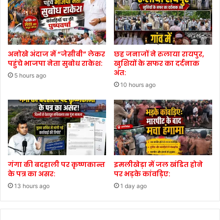
अनोखे अंदाज में “जेसीबी” लेकर
छह जनाजों ने रुलाया रायपुर,
पहुंचे भाजपा नेता सुबोध राकेश:
खुशियों के सफर का दर्दनाक
अंत:
5 hours ago
10 hours ago
गंगा की बदहाली पर कृष्णकान्त
इमलीखेड़ा में जल खंडित होने
के पत्र का असर:
पर भड़के कांवड़िए:
13 hours ago
1 day ago