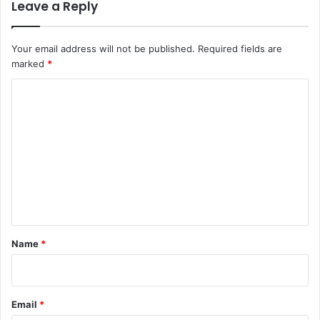
Leave a Reply
Your email address will not be published.
Required fields are
marked
*
C
o
m
m
e
n
t
*
Name
*
Email
*