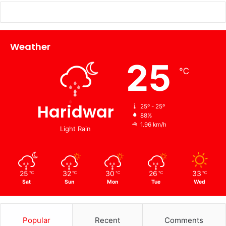
Weather
25
℃
Haridwar
25º - 25º
88%
1.96 km/h
Light Rain
25
32
30
26
33
℃
℃
℃
℃
℃
Sat
Sun
Mon
Tue
Wed
Popular
Recent
Comments