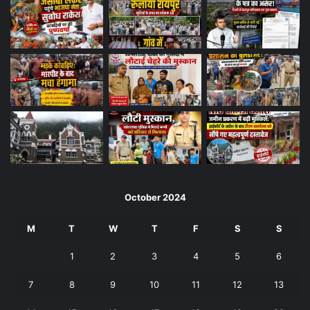
October 2024
M
T
W
T
F
S
S
1
2
3
4
5
6
7
8
9
10
11
12
13