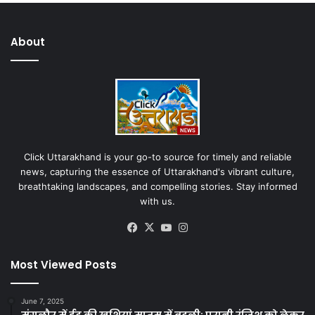
About
Click Uttarakhand is your go-to source for timely and reliable
news, capturing the essence of Uttarakhand's vibrant culture,
breathtaking landscapes, and compelling stories. Stay informed
with us.
Facebook
X
YouTube
Instagram
Most Viewed Posts
June 7, 2025
मंगलौर में ईद की खुशियां मातम में बदली: पुरानी रंजिश को लेकर