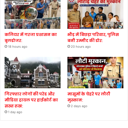
कलियर में गरजा प्रशासन का
भीड़ में बिछड़ा परिवार, पुलिस
बुलडोजर:
बनी उम्मीद की डोर:
18 hours ago
20 hours ago
गिरफ्तार लोगों की परेड और
मासूमों के चेहरे पर लौटी
मीडिया ट्रायल पर हाईकोर्ट का
मुस्कान:
सख्त रुख:
2 days ago
1 day ago