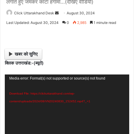
लगाते हुए जमकर काटा हंगामा...(देखिए वीडियो)
Click Uttarakhand Desk
S
August 30, 2024
e
Last Updated: August 30, 2024
0
2,985
1 minute read
n
d
a
n
खबर को सुनिए
e
क्लिक उत्तराखंड:-(ब्यूरो)
m
a
Video
i
Media error: Format(s) not supported or source(s) not found
l
Player
Download File: https://clickuttarakhand.com/wp-
content/uploads/2024/08/VN20240830_152452.mp4?_=1