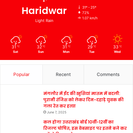
Haridwar
31º - 25º
72%
1.07 km/h
Light Rain
31
32
31
29
33
℃
℃
℃
℃
℃
Sat
Sun
Mon
Tue
Wed
Popular
Recent
Comments
मंगलौर में ईद की खुशियां मातम में बदली:
पुरानी रंजिश को लेकर दिन-दहाड़े युवक की
गला रेत कर हत्या
June 7, 2025
कल होगा उत्तराखंड बोर्ड 10वीं-12वीं का
रिजल्ट घोषित, इस वेबसाइट पर इतने बजे कर