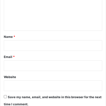
m
e
n
t
*
Name
*
Email
*
Website
Save my name, email, and website in this browser for the next
time I comment.