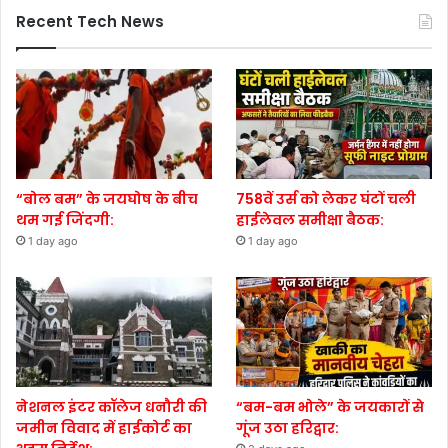
Recent Tech News
“बोल बम” के जयघोष के बीच
758वें उर्स को लेकर घंटों चली
थम गई जिंदगी:
हाईलेवल समीक्षा बैठक:
1 day ago
1 day ago
नेशनल इंटर कॉलेज धनौरी की
“बम-बम भोले” के जयकारों से
जमीन विवाद में हाईकोर्ट का
गूंज उठा हरिद्वार: