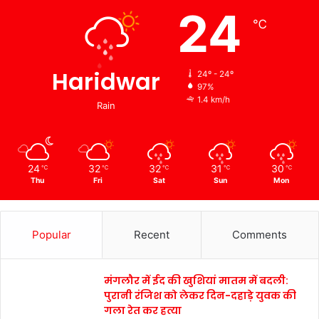
24
℃
Haridwar
24º - 24º
97%
1.4 km/h
Rain
24
32
32
31
30
℃
℃
℃
℃
℃
Thu
Fri
Sat
Sun
Mon
Popular
Recent
Comments
मंगलौर में ईद की खुशियां मातम में बदली:
पुरानी रंजिश को लेकर दिन-दहाड़े युवक की
गला रेत कर हत्या