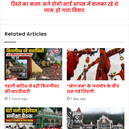
रिश्ते का कत्लः सगे दोनो भाई आपस में छलका रहे थे
जाम, हो गया विवाद
Related Articles
पहली बारिश में ढही बिजलीघर
“बोल बम” के जयघोष के बीच
की चारदीवारी:
थम गई जिंदगी:
3 hours ago
1 day ago