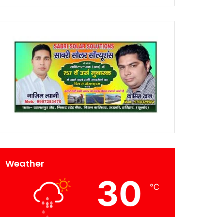
Weather
30
℃