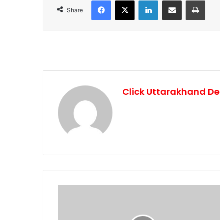
Facebook
X
LinkedIn
Share via Email
Print
Share
Click Uttarakhand De