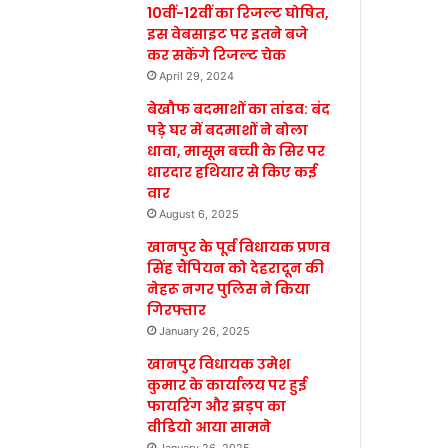
10वीं-12वीं का रिजल्ट घोषित,
इस वेबसाइट पर इतने बजे
कर सकेंगे रिजल्ट चेक
April 29, 2024
बेखौफ बदमाशों का तांडव: बंद
पड़े घर में बदमाशों ने बोला
धावा, मासूम बच्ची के सिर पर
धारदार हथियार से किए कई
वार
August 6, 2025
खानपुर के पूर्व विधायक प्रणव
सिंह चैंपियन को देहरादून की
नेहरू नगर पुलिस ने किया
गिरफ्तार
January 26, 2025
खानपुर विधायक उमेश
कुमार के कार्यालय पर हुई
फायरिंग और झड़प का
वीडियो आया सामने