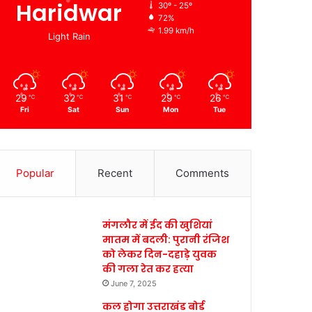
Haridwar
30º - 25º
72%
1.99 km/h
Light Rain
29
32
31
29
26
℃
℃
℃
℃
℃
Fri
Sat
Sun
Mon
Tue
Popular
Recent
Comments
मंगलौर में ईद की खुशियां
मातम में बदली: पुरानी रंजिश
को लेकर दिन-दहाड़े युवक
की गला रेत कर हत्या
June 7, 2025
कल होगा उत्तराखंड बोर्ड