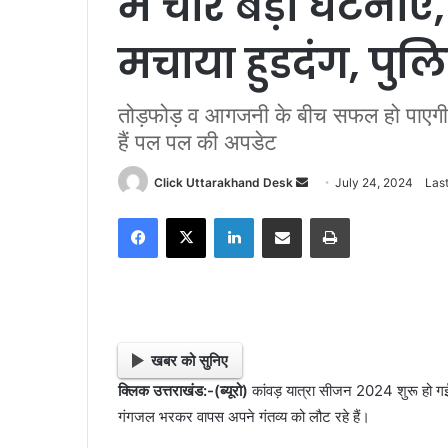
में चार बड़ी घटनाएं, 
मचाया हुडदंग, पु
तोड़फोड़ व आगजनी के बीच सफल हो पाएगी का
हैं पल पल की अपडेट
Click Uttarakhand Desk
S
July 24, 2024
Las
e
Facebook
X
LinkedIn
Share via Email
Print
n
d
a
n
e
m
खबर को सुनिए
a
क्लिक उत्तराखंड:-(ब्यूरो)
कांवड़ यात्रा सीजन 2024 शुरू हो गई 
i
गंगजल भरकर वापस अपने गंतव्य को लौट रहे हैं।
l