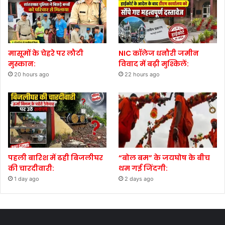
मासूमों के चेहरे पर लौटी
NIC कॉलेज धनौरी जमीन
मुस्कान:
विवाद में बढ़ी मुश्किलें:
20 hours ago
22 hours ago
पहली बारिश में ढही बिजलीघर
“बोल बम” के जयघोष के बीच
की चारदीवारी:
थम गई जिंदगी:
1 day ago
2 days ago