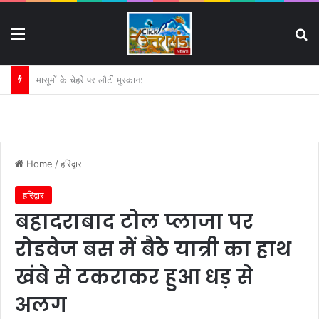
Menu
S
NIC कॉलेज धनौरी जमीन विवाद में बढ़ी मुश्किलें:
Home
/
हरिद्वार
हरिद्वार
बहादराबाद टोल प्लाजा पर
रोडवेज बस में बैठे यात्री का हाथ
खंबे से टकराकर हुआ धड़ से
अलग