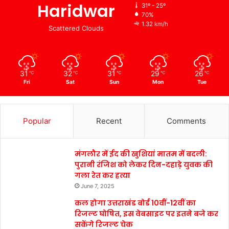
Haridwar
31º - 25º
70%
1.32 km/h
Scattered Clouds
31
32
31
29
26
℃
℃
℃
℃
℃
Fri
Sat
Sun
Mon
Tue
Popular
Recent
Comments
मंगलौर में ईद की खुशियां मातम में बदली:
पुरानी रंजिश को लेकर दिन-दहाड़े युवक की
गला रेत कर हत्या
June 7, 2025
कल होगा उत्तराखंड बोर्ड 10वीं-12वीं का
रिजल्ट घोषित, इस वेबसाइट पर इतने बजे कर
सकेंगे रिजल्ट चेक