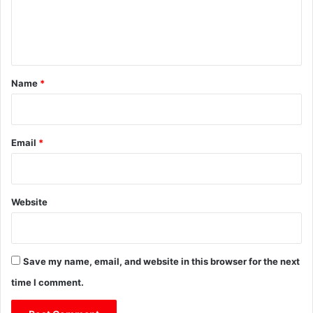
e
n
t
*
Name
*
Email
*
Website
Save my name, email, and website in this browser for the next
time I comment.