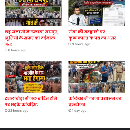
छह जनाजों ने रुलाया रायपुर,
गंगा की बदहाली पर
खुशियों के सफर का दर्दनाक
कृष्णकान्त के पत्र का असर:
अंत:
9 hours ago
6 hours ago
इमलीखेड़ा में जल खंडित होने
कलियर में गरजा प्रशासन का
पर भड़के कांवड़िए:
बुलडोजर:
23 hours ago
1 day ago