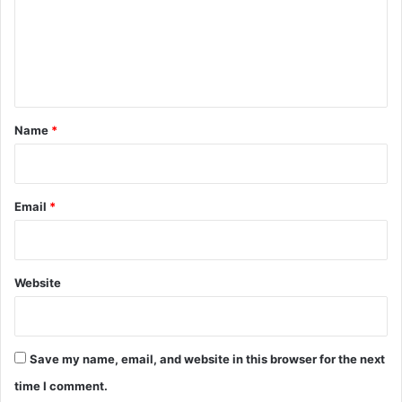
m
e
n
t
*
Name
*
Email
*
Website
Save my name, email, and website in this browser for the next
time I comment.