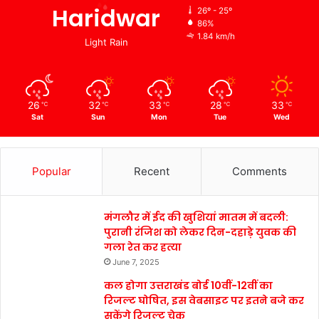
Haridwar
26º - 25º
86%
1.84 km/h
Light Rain
26
32
33
28
33
℃
℃
℃
℃
℃
Sat
Sun
Mon
Tue
Wed
Popular
Recent
Comments
मंगलौर में ईद की खुशियां मातम में बदली:
पुरानी रंजिश को लेकर दिन-दहाड़े युवक की
गला रेत कर हत्या
June 7, 2025
कल होगा उत्तराखंड बोर्ड 10वीं-12वीं का
रिजल्ट घोषित, इस वेबसाइट पर इतने बजे कर
सकेंगे रिजल्ट चेक