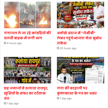
गंगाजल ले जा रहे कांवड़ियों की
अनोखे अंदाज में “जेसीबी”
चलती बाइक में लगी आग
लेकर पहुंचे भाजपा नेता सुबोध
राकेश:
4 hours ago
20 hours ago
छह जनाजों ने रुलाया रायपुर,
गंगा की बदहाली पर
खुशियों के सफर का दर्दनाक
कृष्णकान्त के पत्र का असर:
अंत:
1 day ago
1 day ago