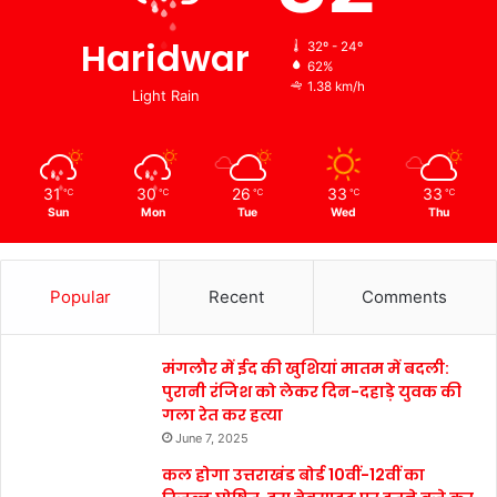
Haridwar
32º - 24º
62%
1.38 km/h
Light Rain
31
30
26
33
33
℃
℃
℃
℃
℃
Sun
Mon
Tue
Wed
Thu
Popular
Recent
Comments
मंगलौर में ईद की खुशियां मातम में बदली:
पुरानी रंजिश को लेकर दिन-दहाड़े युवक की
गला रेत कर हत्या
June 7, 2025
कल होगा उत्तराखंड बोर्ड 10वीं-12वीं का