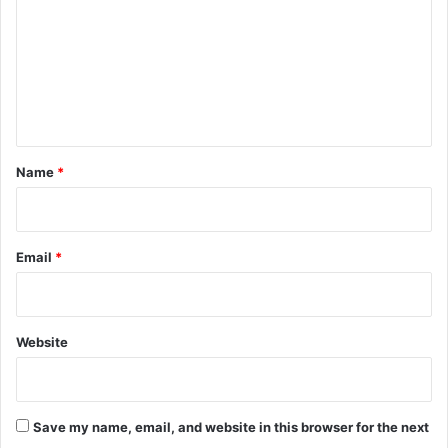
m
m
e
n
t
*
Name
*
Email
*
Website
Save my name, email, and website in this browser for the next