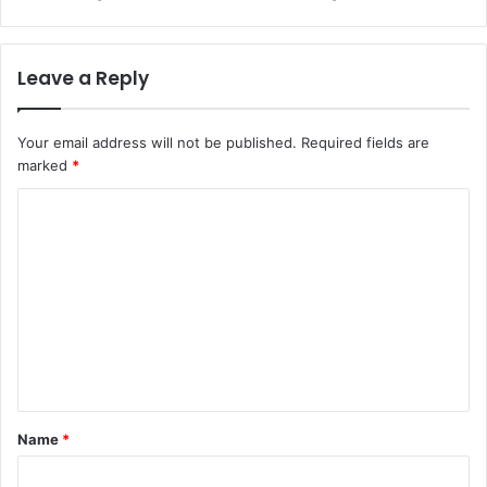
Leave a Reply
Your email address will not be published.
Required fields are
marked
*
C
o
m
m
e
n
t
*
Name
*