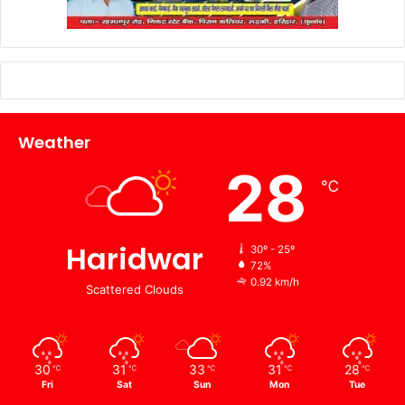
Weather
28
℃
Haridwar
30º - 25º
72%
0.92 km/h
Scattered Clouds
30
31
33
31
28
℃
℃
℃
℃
℃
Fri
Sat
Sun
Mon
Tue