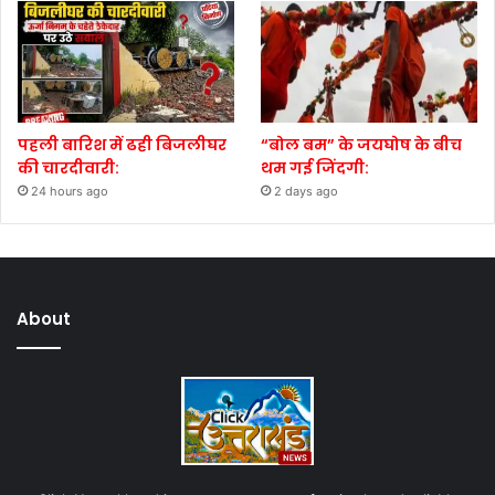
पहली बारिश में ढही बिजलीघर
“बोल बम” के जयघोष के बीच
की चारदीवारी:
थम गई जिंदगी:
24 hours ago
2 days ago
About