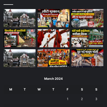
March 2024
M
T
W
T
F
S
S
1
2
3