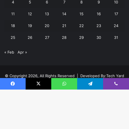
4
5
6
7
8
9
10
11
12
13
14
15
16
17
18
19
20
21
22
23
24
25
26
27
28
29
30
31
« Feb
Apr »
© Copyright 2026, All Rights Reserved | Developed By:
Tech Yard
Labs
Facebook
X
WhatsApp
Telegram
Viber
Home
About
Team
Buy now!
Facebook
X
YouTube
Instagram
B
t