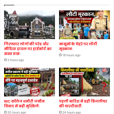
गिरफ्तार लोगों की परेड और
मासूमों के चेहरे पर लौटी
मीडिया ट्रायल पर हाईकोर्ट का
मुस्कान:
सख्त रुख:
18 hours ago
2 hours ago
NIC कॉलेज धनौरी जमीन
पहली बारिश में ढही बिजलीघर
विवाद में बढ़ी मुश्किलें:
की चारदीवारी:
20 hours ago
24 hours ago