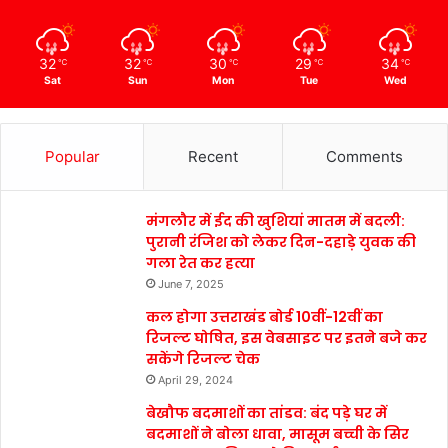
32
32
30
29
34
℃
℃
℃
℃
℃
Sat
Sun
Mon
Tue
Wed
Popular
Recent
Comments
मंगलौर में ईद की खुशियां मातम में बदली:
पुरानी रंजिश को लेकर दिन-दहाड़े युवक की
गला रेत कर हत्या
June 7, 2025
कल होगा उत्तराखंड बोर्ड 10वीं-12वीं का
रिजल्ट घोषित, इस वेबसाइट पर इतने बजे कर
सकेंगे रिजल्ट चेक
April 29, 2024
बेखौफ बदमाशों का तांडव: बंद पड़े घर में
बदमाशों ने बोला धावा, मासूम बच्ची के सिर