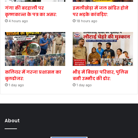
गंगा की बदहाली पर
इमलीखेड़ा में जल खंडित होने
कृष्णकान्त के पत्र का असर:
पर भड़के कांवड़िए:
4 hours ago
18 hours ago
कलियर में गरजा प्रशासन का
भीड़ में बिछड़ा परिवार, पुलिस
बुलडोजर:
बनी उम्मीद की डोर:
1 day ago
1 day ago
About