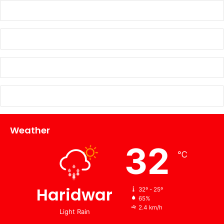
Weather
32
℃
Haridwar
32º - 25º
65%
2.4 km/h
Light Rain