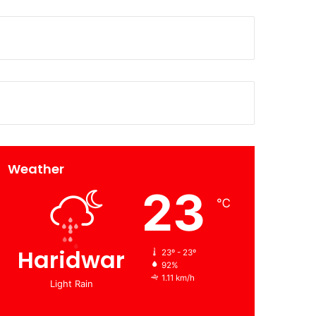
Weather
23
℃
Haridwar
23º - 23º
92%
1.11 km/h
Light Rain