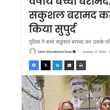
वर्षीय बच्चा बरामद
सकुशल बरामद कर 
किया सुपुर्द
पुलिस ने बच्चे सकुशल बरामद कर उसके परिजन
Click Uttarakhand Desk
S
January 17, 2024
e
Facebook
X
LinkedIn
Share via Email
Print
n
d
a
n
e
m
a
i