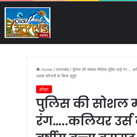
Thursday, August 6 2026
Breaking News
पहली बारिश में ढही बिजलीघर क
Home
/
उत्तराखंड
/
पुलिस की सोशल मीडिया मुहिम लाई रंग…..कलि
उसके परिजनों के किया सुपुर्द
हरिद्वार
पुलिस की सोशल म
रंग…..कलियर उर्स 