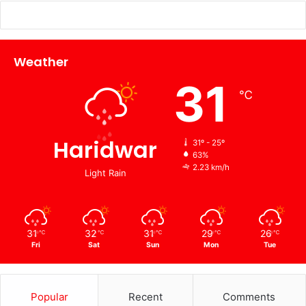
Weather
31
℃
Haridwar
31º - 25º
63%
2.23 km/h
Light Rain
31
32
31
29
26
℃
℃
℃
℃
℃
Fri
Sat
Sun
Mon
Tue
Popular
Recent
Comments