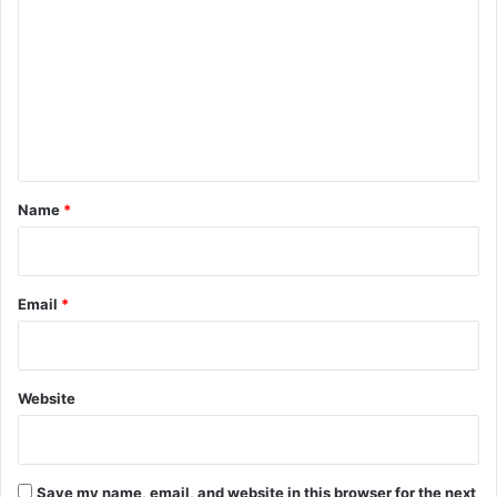
o
m
m
e
n
t
*
Name
*
Email
*
Website
Save my name, email, and website in this browser for the next