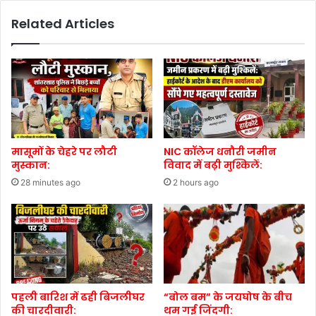
Related Articles
मासूमों के चेहरे पर लौटी
NIC कॉलेज धनौरी जमीन
मुस्कान:
विवाद में बढ़ी मुश्किलें:
28 minutes ago
2 hours ago
पहली बारिश में ढही बिजलीघर
“बोल बम” के जयघोष के बीच
की चारदीवारी:
थम गई जिंदगी: