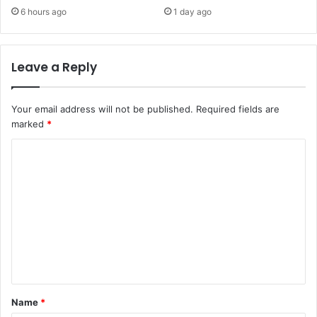
6 hours ago
1 day ago
Leave a Reply
Your email address will not be published.
Required fields are
marked
*
C
o
m
m
e
n
t
*
Name
*