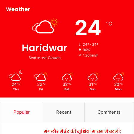
Weather
24
℃
Haridwar
24º - 24º
96%
1.26 km/h
Scattered Clouds
24
32
32
31
30
℃
℃
℃
℃
℃
Thu
Fri
Sat
Sun
Mon
Popular
Recent
Comments
मंगलौर में ईद की खुशियां मातम में बदली: