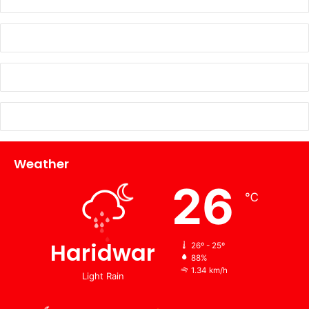
Weather
26
℃
Haridwar
26º - 25º
88%
1.34 km/h
Light Rain