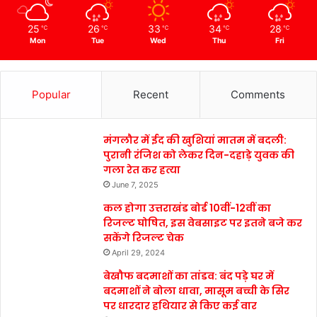
25
26
33
34
28
℃
℃
℃
℃
℃
Mon
Tue
Wed
Thu
Fri
Popular
Recent
Comments
मंगलौर में ईद की खुशियां मातम में बदली:
पुरानी रंजिश को लेकर दिन-दहाड़े युवक की
गला रेत कर हत्या
June 7, 2025
कल होगा उत्तराखंड बोर्ड 10वीं-12वीं का
रिजल्ट घोषित, इस वेबसाइट पर इतने बजे कर
सकेंगे रिजल्ट चेक
April 29, 2024
बेखौफ बदमाशों का तांडव: बंद पड़े घर में
बदमाशों ने बोला धावा, मासूम बच्ची के सिर
पर धारदार हथियार से किए कई वार