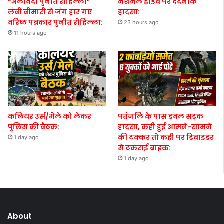
“अलविदा पुनीत रोहिल्ला”
नेशनल हाईवे पर दर्दनाक
लंबी बीमारी से जंग हार गए
हादसा:
वरिष्ठ पत्रकार पुनीत रोहिल्ला:
23 hours ago
11 hours ago
कलियर उर्स/मेले को लेकर
पतंजलि के पास डबल सड़क
पुलिस की बैठक:
हादसा, कही हुई आमने-सामने
की टक्कर तो कही पर डिवाइडर
1 day ago
से टकराई बाइक:
1 day ago
About