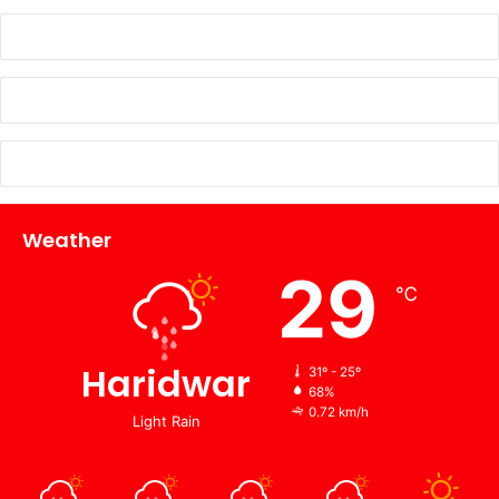
Weather
29
℃
Haridwar
31º - 25º
68%
0.72 km/h
Light Rain