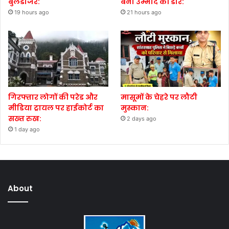
बुलडोजर:
बनी उम्मीद की डोर:
19 hours ago
21 hours ago
गिरफ्तार लोगों की परेड और
मासूमों के चेहरे पर लौटी
मीडिया ट्रायल पर हाईकोर्ट का
मुस्कान:
सख्त रुख:
2 days ago
1 day ago
About