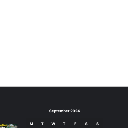
September 2024
M
T
W
T
F
S
S