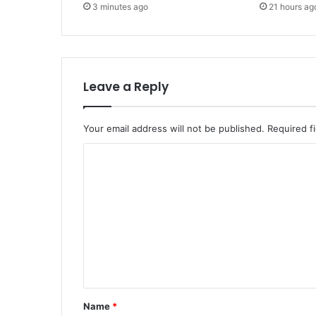
3 minutes ago
21 hours ag
Leave a Reply
Your email address will not be published.
Required f
C
o
m
m
e
n
t
*
Name
*