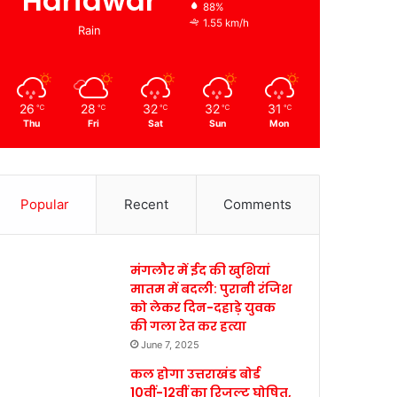
Haridwar
88%
1.55 km/h
Rain
26
28
32
32
31
℃
℃
℃
℃
℃
Thu
Fri
Sat
Sun
Mon
Popular
Recent
Comments
मंगलौर में ईद की खुशियां
मातम में बदली: पुरानी रंजिश
को लेकर दिन-दहाड़े युवक
की गला रेत कर हत्या
June 7, 2025
कल होगा उत्तराखंड बोर्ड
10वीं-12वीं का रिजल्ट घोषित,