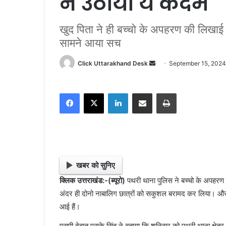
ने उठाया ये कदम
खुद पिता ने ही बच्चो के अपहरण की लिखा
सामने आया सच
Click Uttarakhand Desk
S
September 15, 2024
e
n
Facebook
X
LinkedIn
Share via Email
Print
d
a
n
e
m
a
खबर को सुनिए
i
क्लिक उत्तराखंड:-(ब्यूरो)
पथरी थाना पुलिस ने बच्चो के अपहरण मा
l
अंदर ही दोनो नाबालिग छात्रों को सकुशल बरामद कर लिया। और 
आई हैं।
एसपी देहात एसके सिंह ने बताया कि शनिवार को पथरी थाना क्षेत्