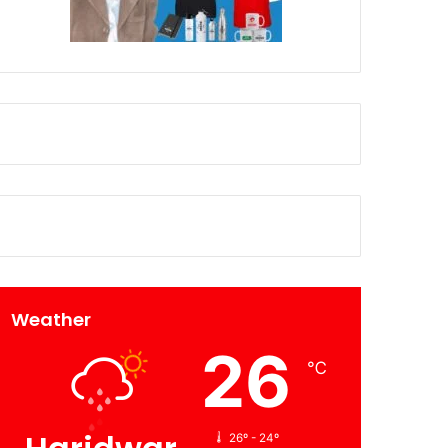
Weather
26
℃
26º - 24º