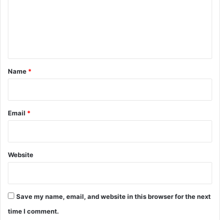
m
e
n
t
*
Name
*
Email
*
Website
Save my name, email, and website in this browser for the next
time I comment.