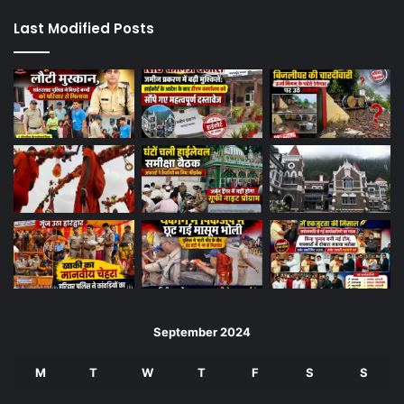
Last Modified Posts
September 2024
M
T
W
T
F
S
S