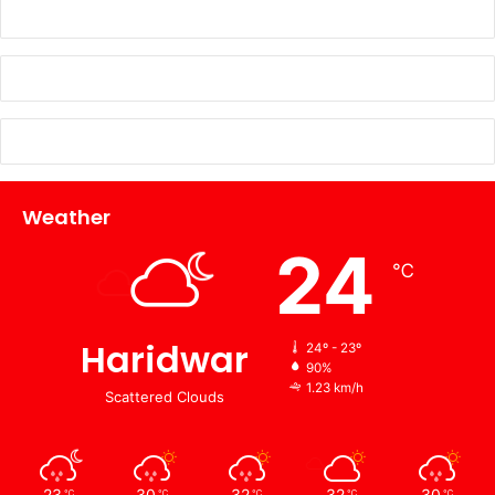
Weather
24
℃
Haridwar
24º - 23º
90%
1.23 km/h
Scattered Clouds
23
30
32
32
30
℃
℃
℃
℃
℃