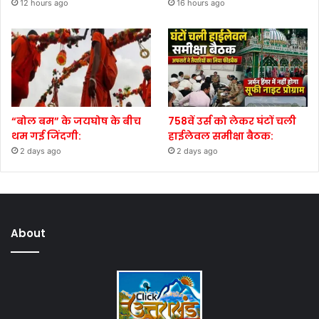
12 hours ago
16 hours ago
“बोल बम” के जयघोष के बीच
758वें उर्स को लेकर घंटों चली
थम गई जिंदगी:
हाईलेवल समीक्षा बैठक:
2 days ago
2 days ago
About