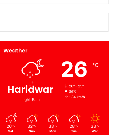
Weather
26
℃
Haridwar
26º - 25º
86%
1.84 km/h
Light Rain
26
32
33
28
33
℃
℃
℃
℃
℃
Sat
Sun
Mon
Tue
Wed