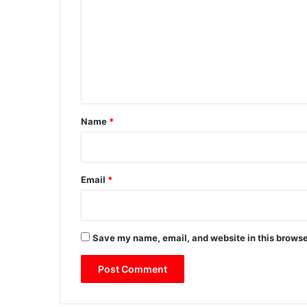
m
m
e
n
t
*
Name
*
Email
*
Save my name, email, and website in this browse