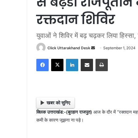
से बढ़ेडी राजपूतान
रक्तदान शिविर
युवाओं ने शिविर में बढ़ चढ़कर लिया हिस्सा
Click Uttarakhand Desk
S
September 1, 2024
e
Facebook
X
LinkedIn
Share via Email
Print
n
d
a
n
e
m
खबर को सुनिए
a
क्लिक उत्तराखंड:-(बुरहान राजपुत)
आज के दौर में “रक्तदान महा
i
कमी के कारण जूझना ना पड़े।
l