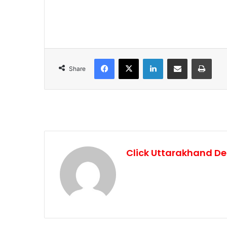
Facebook
X
LinkedIn
Share via Email
Print
Share
Click Uttarakhand De