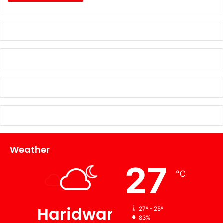
Weather
27
℃
Haridwar
27º - 25º
83%