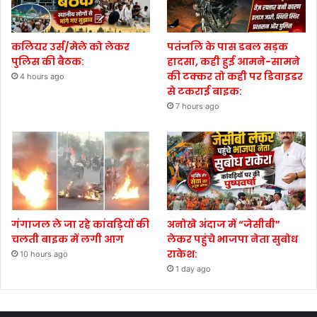
कलियर उर्स/मेले को लेकर
पतंजलि के पास डबल सड़क
पुलिस की बैठक:
हादसा, कही हुई आमने-सामने
की टक्कर तो कही पर डिवाइडर
4 hours ago
से टकराई बाइक:
7 hours ago
गंगाजल ले जा रहे कांवड़ियों की
अनोखे अंदाज में “जेसीबी”
चलती बाइक में लगी आग
लेकर पहुंचे भाजपा नेता सुबोध
राकेश:
10 hours ago
1 day ago