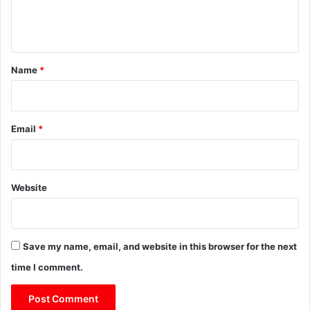
e
n
t
*
Name
*
Email
*
Website
Save my name, email, and website in this browser for the next
time I comment.