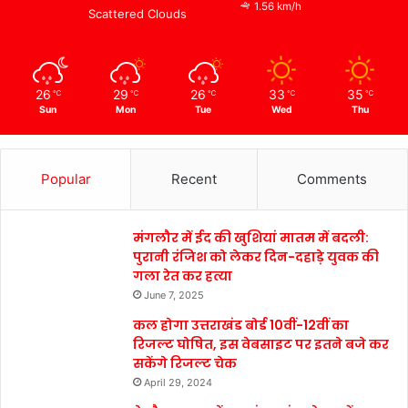
1.56 km/h
Scattered Clouds
26
29
26
33
35
℃
℃
℃
℃
℃
Sun
Mon
Tue
Wed
Thu
Popular
Recent
Comments
मंगलौर में ईद की खुशियां मातम में बदली:
पुरानी रंजिश को लेकर दिन-दहाड़े युवक की
गला रेत कर हत्या
June 7, 2025
कल होगा उत्तराखंड बोर्ड 10वीं-12वीं का
रिजल्ट घोषित, इस वेबसाइट पर इतने बजे कर
सकेंगे रिजल्ट चेक
April 29, 2024