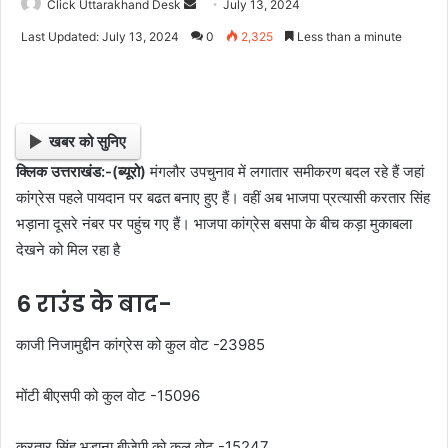
Click Uttarakhand Desk
S
July 13, 2024
e
Last Updated: July 13, 2024
0
2,325
Less than a minute
n
d
a
n
खबर को सुनिए
e
क्लिक उत्तराखंड:-(ब्यूरो)
मंगलौर उपचुनाव में लगातार समीकरण बदल रहे हैं जहां
m
कांग्रेस पहले पायदान पर बढत बनाए हुए हैं। वहीं अब भाजपा प्रत्यासी करतार सिंह
a
i
भड़ाना दूसरे नंबर पर पहुंच गए हैं। भाजपा कांग्रेस बसपा के बीच कड़ा मुकाबला
l
देखने को मिल रहा है
6 राउंड के बाद-
काजी निजामुद्दीन कांग्रेस को कुल वोट -23985
मोंटी बीएसपी को कुल वोट -15096
करतार सिंह भड़ाना बीजेपी को कुल वोट -15247