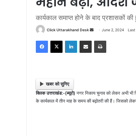
महीने बढ़ा, आदेश 
कार्यकाल समाप्त होने के बाद प्रशासकों की ह
Click Uttarakhand Desk
S
June 2, 2024
Last
e
Facebook
X
LinkedIn
Share via Email
Print
n
d
a
n
e
m
खबर को सुनिए
a
क्लिक उत्तराखंड:-(ब्यूरो)
नगर निकाय चुनाव को लेकर अभी भी स्
i
के कार्यकाल में तीन माह के समय की बढ़ोतरी की हैं। जिसको ल
l