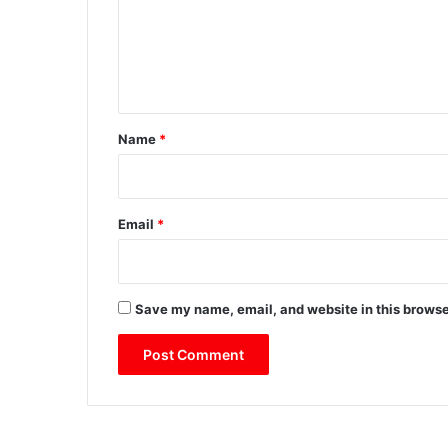
m
e
n
t
*
Name
*
Email
*
Save my name, email, and website in this browse