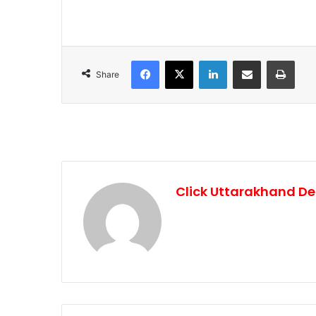
Facebook
X
LinkedIn
Share via Email
Print
Share
Click Uttarakhand De