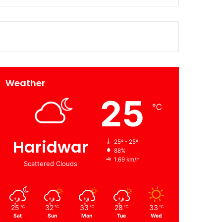
Weather
25
℃
Haridwar
25º - 25º
88%
1.69 km/h
Scattered Clouds
25
32
33
28
33
℃
℃
℃
℃
℃
Sat
Sun
Mon
Tue
Wed