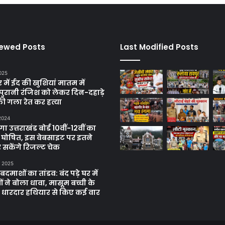
iewed Posts
Last Modified Posts
025
में ईद की खुशियां मातम में
पुरानी रंजिश को लेकर दिन-दहाड़े
ी गला रेत कर हत्या
 2024
 उत्तराखंड बोर्ड 10वीं-12वीं का
 घोषित, इस वेबसाइट पर इतने
 सकेंगे रिजल्ट चेक
, 2025
दमाशों का तांडव: बंद पड़े घर में
 ने बोला धावा, मासूम बच्ची के
 धारदार हथियार से किए कई वार