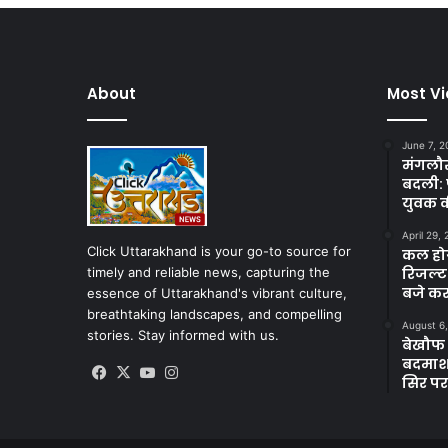
About
Most V
June 7, 2
मंगलौर 
बदली: 
युवक क
April 29,
Click Uttarakhand is your go-to source for
कल होगा
timely and reliable news, capturing the
रिजल्ट
बजे कर
essence of Uttarakhand's vibrant culture,
breathtaking landscapes, and compelling
August 6
stories. Stay informed with us.
बेखौफ ब
बदमाशों
Facebook
X
YouTube
Instagram
सिर पर