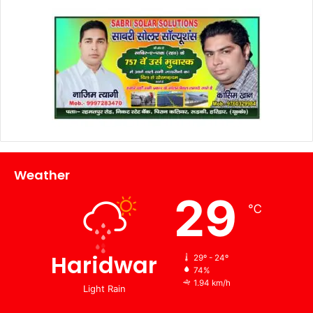
Weather
29
℃
Haridwar
29º - 24º
74%
1.94 km/h
Light Rain