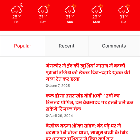
28
31
31
29
31
℃
℃
℃
℃
℃
Fri
Sat
Sun
Mon
Tue
Popular
Recent
Comments
मंगलौर में ईद की खुशियां मातम में बदली:
पुरानी रंजिश को लेकर दिन-दहाड़े युवक की
गला रेत कर हत्या
June 7, 2025
कल होगा उत्तराखंड बोर्ड 10वीं-12वीं का
रिजल्ट घोषित, इस वेबसाइट पर इतने बजे कर
सकेंगे रिजल्ट चेक
April 29, 2024
बेखौफ बदमाशों का तांडव: बंद पड़े घर में
बदमाशों ने बोला धावा, मासूम बच्ची के सिर
पर धारदार हथियार से किए कई वार