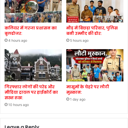
कलियर में गरजा प्रशासन का
भीड़ में बिछड़ा परिवार, पुलिस
बुलडोजर:
बनी उम्मीद की डोर:
4 hours ago
5 hours ago
गिरफ्तार लोगों की परेड और
मासूमों के चेहरे पर लौटी
मीडिया ट्रायल पर हाईकोर्ट का
मुस्कान:
सख्त रुख:
1 day ago
10 hours ago
Leave a Reply