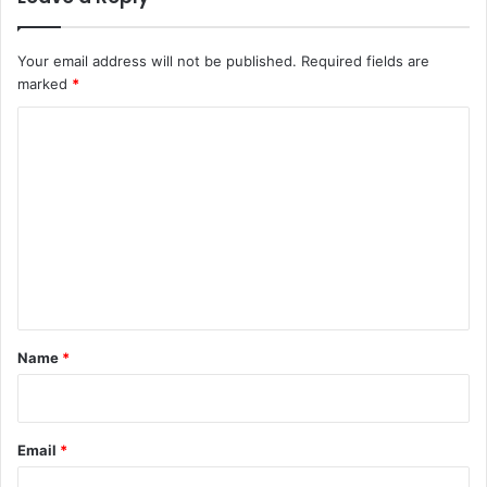
Your email address will not be published.
Required fields are
marked
*
C
o
m
m
e
n
t
*
Name
*
Email
*