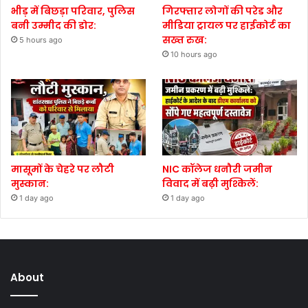
भीड़ में बिछड़ा परिवार, पुलिस
गिरफ्तार लोगों की परेड और
बनी उम्मीद की डोर:
मीडिया ट्रायल पर हाईकोर्ट का
सख्त रुख:
5 hours ago
10 hours ago
मासूमों के चेहरे पर लौटी
NIC कॉलेज धनौरी जमीन
मुस्कान:
विवाद में बढ़ी मुश्किलें:
1 day ago
1 day ago
About