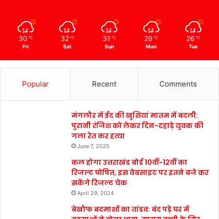
30
32
31
29
26
℃
℃
℃
℃
℃
Fri
Sat
Sun
Mon
Tue
Popular
Recent
Comments
मंगलौर में ईद की खुशियां मातम में बदली:
पुरानी रंजिश को लेकर दिन-दहाड़े युवक की
गला रेत कर हत्या
June 7, 2025
कल होगा उत्तराखंड बोर्ड 10वीं-12वीं का
रिजल्ट घोषित, इस वेबसाइट पर इतने बजे कर
सकेंगे रिजल्ट चेक
April 29, 2024
बेखौफ बदमाशों का तांडव: बंद पड़े घर में