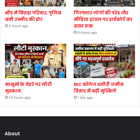
भीड़ में बिछड़ा परिवार, पुलिस
गिरफ्तार लोगों की परेड और
बनी उम्मीद की डोर:
मीडिया ट्रायल पर हाईकोर्ट का
सख्त रुख:
2 hours ago
6 hours ago
मासूमों के चेहरे पर लौटी
NIC कॉलेज धनौरी जमीन
मुस्कान:
विवाद में बढ़ी मुश्किलें:
23 hours ago
1 day ago
About