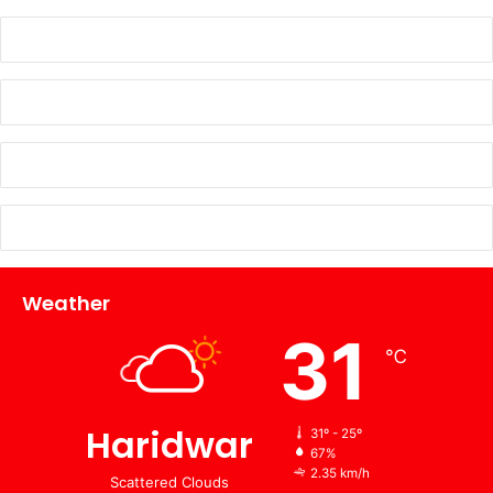
Weather
31
℃
Haridwar
31º - 25º
67%
2.35 km/h
Scattered Clouds