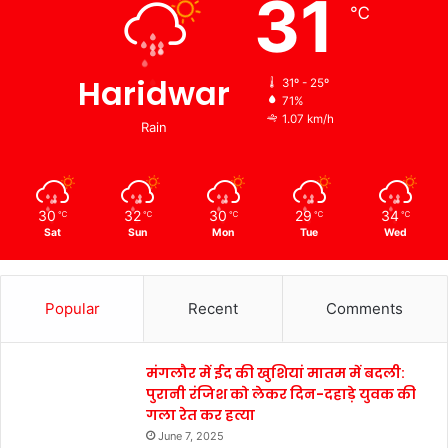
31
℃
Haridwar
31º - 25º
71%
1.07 km/h
Rain
30
32
30
29
34
℃
℃
℃
℃
℃
Sat
Sun
Mon
Tue
Wed
Popular
Recent
Comments
मंगलौर में ईद की खुशियां मातम में बदली:
पुरानी रंजिश को लेकर दिन-दहाड़े युवक की
गला रेत कर हत्या
June 7, 2025