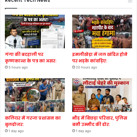
Recent Tech News
गंगा की बदहाली पर
इमलीखेड़ा में जल खंडित होने
कृष्णकान्त के पत्र का असर:
पर भड़के कांवड़िए:
5 hours ago
20 hours ago
कलियर में गरजा प्रशासन का
भीड़ में बिछड़ा परिवार, पुलिस
बुलडोजर:
बनी उम्मीद की डोर:
1 day ago
1 day ago