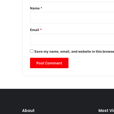
*
Name
*
Email
*
Save my name, email, and website in this browse
About
Most V