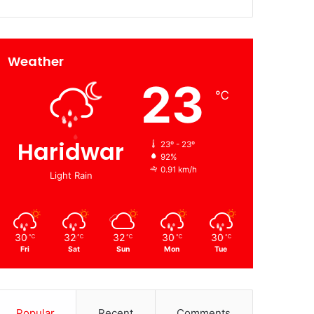
Weather
23
℃
Haridwar
23º - 23º
92%
0.91 km/h
Light Rain
30
32
32
30
30
℃
℃
℃
℃
℃
Fri
Sat
Sun
Mon
Tue
Popular
Recent
Comments