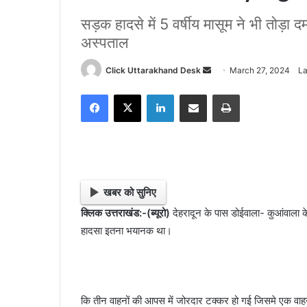
सड़क हादसे में 5 वर्षीय मासूम ने भी तोड़ा 
अस्पताल
Click Uttarakhand Desk
S
March 27, 2024
La
e
Facebook
X
LinkedIn
Share via Email
Print
n
d
a
n
e
m
खबर को सुनिए
a
क्लिक उत्तराखंड:-(ब्यूरो)
देहरादून के पास डोईवाला- कुआंवाला क
i
हादसा इतना भयानक था।
l
कि तीन वाहनों की आपस में जोरदार टक्कर हो गई जिसमे एक वाहन म