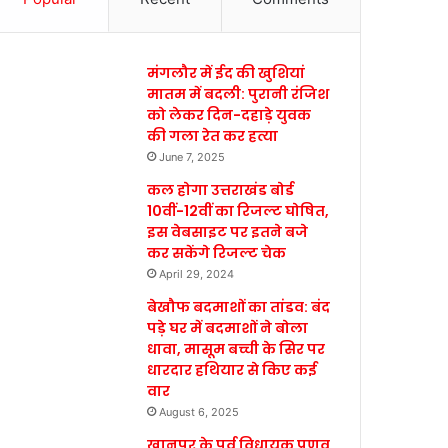
मंगलौर में ईद की खुशियां
मातम में बदली: पुरानी रंजिश
को लेकर दिन-दहाड़े युवक
की गला रेत कर हत्या
June 7, 2025
कल होगा उत्तराखंड बोर्ड
10वीं-12वीं का रिजल्ट घोषित,
इस वेबसाइट पर इतने बजे
कर सकेंगे रिजल्ट चेक
April 29, 2024
बेखौफ बदमाशों का तांडव: बंद
पड़े घर में बदमाशों ने बोला
धावा, मासूम बच्ची के सिर पर
धारदार हथियार से किए कई
वार
August 6, 2025
खानपुर के पूर्व विधायक प्रणव