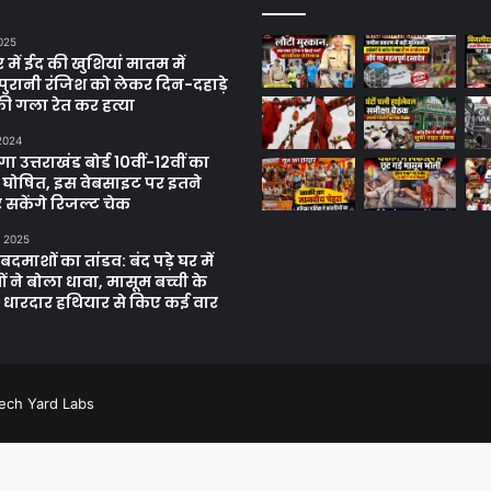
025
में ईद की खुशियां मातम में
पुरानी रंजिश को लेकर दिन-दहाड़े
ी गला रेत कर हत्या
 2024
 उत्तराखंड बोर्ड 10वीं-12वीं का
 घोषित, इस वेबसाइट पर इतने
 सकेंगे रिजल्ट चेक
, 2025
दमाशों का तांडव: बंद पड़े घर में
 ने बोला धावा, मासूम बच्ची के
 धारदार हथियार से किए कई वार
ech Yard Labs