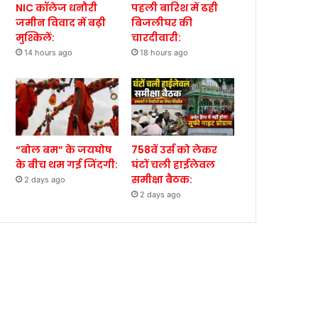
NIC कॉलेज धनौरी
पहली बारिश में ढही
जमीन विवाद में बढ़ी
बिजलीघर की
मुश्किलें:
चारदीवारी:
14 hours ago
18 hours ago
“बोल बम” के जयघोष
758वें उर्स को लेकर
के बीच थम गई जिंदगी:
घंटों चली हाईलेवल
समीक्षा बैठक:
2 days ago
2 days ago