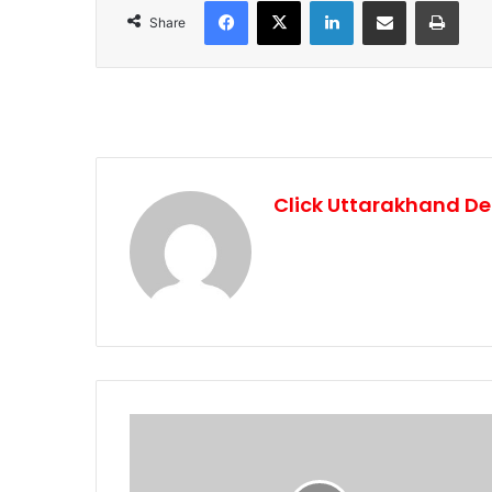
Facebook
X
LinkedIn
Share via Email
Print
Share
Click Uttarakhand De