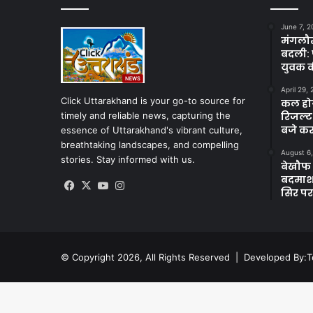
June 7, 2
मंगलौर 
बदली: 
युवक क
April 29,
Click Uttarakhand is your go-to source for
कल होगा
timely and reliable news, capturing the
रिजल्ट
बजे कर
essence of Uttarakhand's vibrant culture,
breathtaking landscapes, and compelling
August 6
stories. Stay informed with us.
बेखौफ ब
बदमाशों
Facebook
X
YouTube
Instagram
सिर पर
© Copyright 2026, All Rights Reserved | Developed By:
T