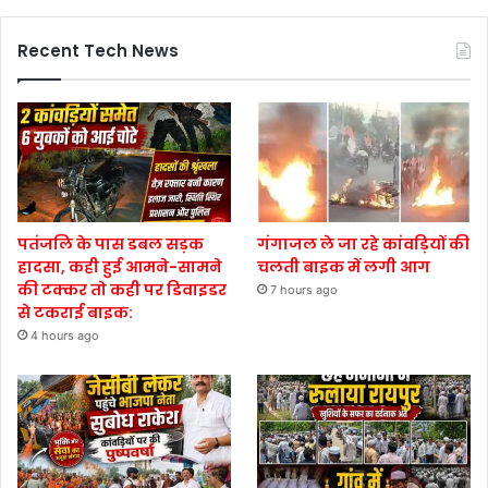
Recent Tech News
पतंजलि के पास डबल सड़क
गंगाजल ले जा रहे कांवड़ियों की
हादसा, कही हुई आमने-सामने
चलती बाइक में लगी आग
की टक्कर तो कही पर डिवाइडर
7 hours ago
से टकराई बाइक:
4 hours ago