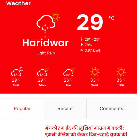
Weather
29
℃
Haridwar
29º - 25º
78%
0.97 km/h
Light Rain
29
29
26
33
35
℃
℃
℃
℃
℃
Sun
Mon
Tue
Wed
Thu
Popular
Recent
Comments
मंगलौर में ईद की खुशियां मातम में बदली:
पुरानी रंजिश को लेकर दिन-दहाड़े युवक की