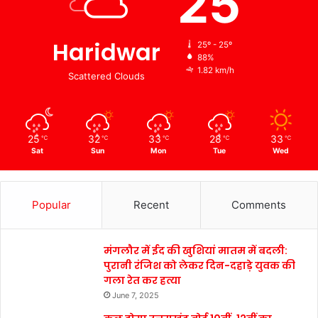
25
Haridwar
25º - 25º
88%
1.82 km/h
Scattered Clouds
25
32
33
28
33
℃
℃
℃
℃
℃
Sat
Sun
Mon
Tue
Wed
Popular
Recent
Comments
मंगलौर में ईद की खुशियां मातम में बदली:
पुरानी रंजिश को लेकर दिन-दहाड़े युवक की
गला रेत कर हत्या
June 7, 2025