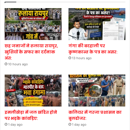
छह जनाजों ने रुलाया रायपुर,
गंगा की बदहाली पर
खुशियों के सफर का दर्दनाक
कृष्णकान्त के पत्र का असर:
अंत:
13 hours ago
10 hours ago
इमलीखेड़ा में जल खंडित होने
कलियर में गरजा प्रशासन का
पर भड़के कांवड़िए:
बुलडोजर:
1 day ago
1 day ago