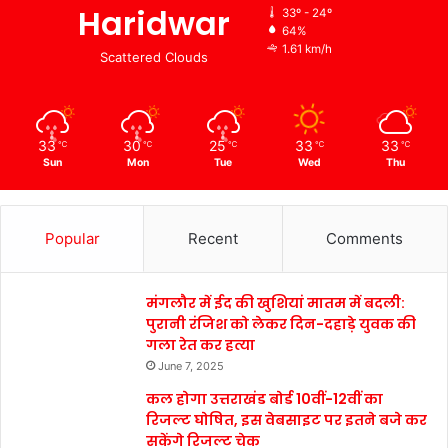
Haridwar
33º - 24º
64%
1.61 km/h
Scattered Clouds
33
30
25
33
33
℃
℃
℃
℃
℃
Sun
Mon
Tue
Wed
Thu
Popular
Recent
Comments
मंगलौर में ईद की खुशियां मातम में बदली:
पुरानी रंजिश को लेकर दिन-दहाड़े युवक की
गला रेत कर हत्या
June 7, 2025
कल होगा उत्तराखंड बोर्ड 10वीं-12वीं का
रिजल्ट घोषित, इस वेबसाइट पर इतने बजे कर
सकेंगे रिजल्ट चेक