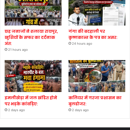
छह जनाजों ने रुलाया रायपुर,
गंगा की बदहाली पर
खुशियों के सफर का दर्दनाक
कृष्णकान्त के पत्र का असर:
अंत:
24 hours ago
21 hours ago
इमलीखेड़ा में जल खंडित होने
कलियर में गरजा प्रशासन का
पर भड़के कांवड़िए:
बुलडोजर:
2 days ago
2 days ago