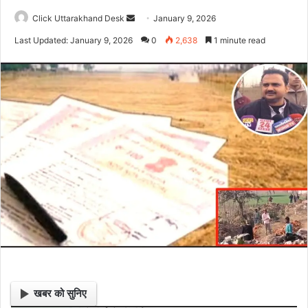
Click Uttarakhand Desk
S
January 9, 2026
e
Last Updated: January 9, 2026
0
2,638
1 minute read
n
d
a
n
e
m
a
i
l
खबर को सुनिए