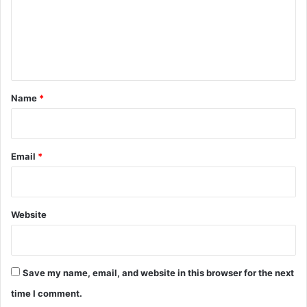
m
e
n
t
*
Name
*
Email
*
Website
Save my name, email, and website in this browser for the next
time I comment.