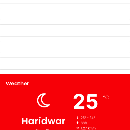
Weather
25
℃
Haridwar
25º - 24º
88%
1.27 km/h