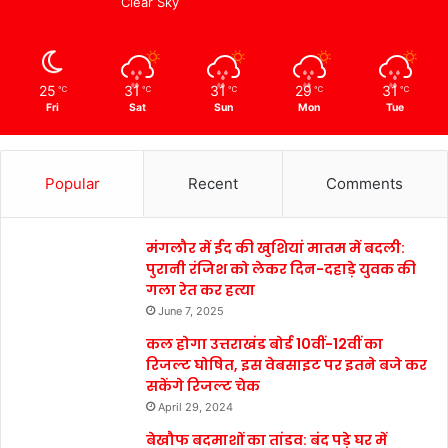
Clear Sky
25
31
31
29
31
℃
℃
℃
℃
℃
Fri
Sat
Sun
Mon
Tue
Popular
Recent
Comments
मंगलौर में ईद की खुशियां मातम में बदली:
पुरानी रंजिश को लेकर दिन-दहाड़े युवक की
गला रेत कर हत्या
June 7, 2025
कल होगा उत्तराखंड बोर्ड 10वीं-12वीं का
रिजल्ट घोषित, इस वेबसाइट पर इतने बजे कर
सकेंगे रिजल्ट चेक
April 29, 2024
बेखौफ बदमाशों का तांडव: बंद पड़े घर में