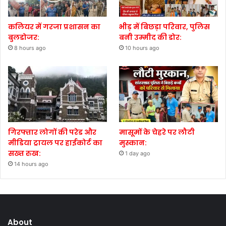
कलियर में गरजा प्रशासन का
भीड़ में बिछड़ा परिवार, पुलिस
बुलडोजर:
बनी उम्मीद की डोर:
8 hours ago
10 hours ago
गिरफ्तार लोगों की परेड और
मासूमों के चेहरे पर लौटी
मीडिया ट्रायल पर हाईकोर्ट का
मुस्कान:
सख्त रुख:
1 day ago
14 hours ago
About