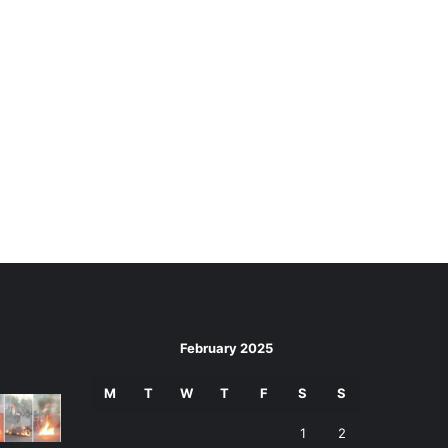
February 2025
M
T
W
T
F
S
S
1
2