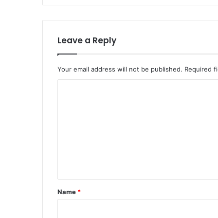
Leave a Reply
Your email address will not be published.
Required f
C
o
m
m
e
n
t
*
Name
*