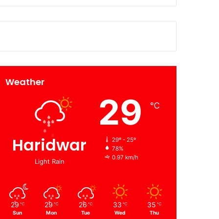
Weather
29
℃
Haridwar
29º - 25º
78%
0.97 km/h
Light Rain
29
29
26
33
35
℃
℃
℃
℃
℃
Sun
Mon
Tue
Wed
Thu