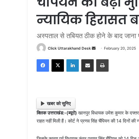
चैंपियन की बढ़ी मु
न्यायिक हिरासत बढ
अस्पताल से तबियत ठीक होने के बाद जाना प
Click Uttarakhand Desk
S
February 20, 2025
e
Facebook
X
LinkedIn
Share via Email
Print
n
d
a
n
e
m
खबर को सुनिए
a
क्लिक उत्तराखंड:-(ब्यूरो)
खानपुर विधायक उमेश कुमार के दफ्तर पर
i
राहत नहीं मिली हैं। कोर्ट ने प्रणव सिंह चैंपियन की 14 दिनों की न
l
जिसके कारण पूर्व विधायक कुंवर प्रणव सिंह चैंपियन को 14 दिन ओ