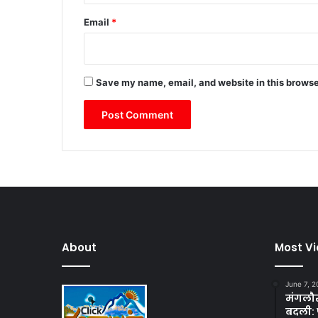
Email
*
Save my name, email, and website in this browse
About
Most V
June 7, 2
मंगलौर 
बदली: 