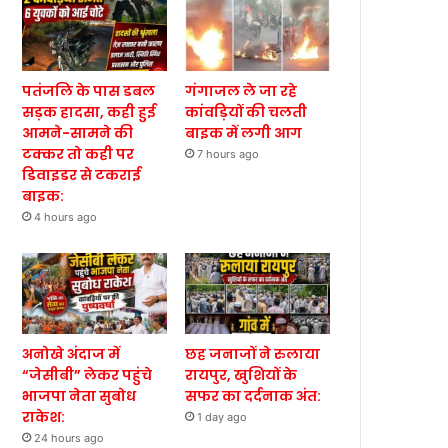
पतंजलि के पास डबल
गंगाजल ले जा रहे
सड़क हादसा, कही हुई
कांवड़ियों की चलती
आमने-सामने की
बाइक में लगी आग
टक्कर तो कही पर
7 hours ago
डिवाइडर से टकराई
बाइक:
4 hours ago
अनोखे अंदाज में
छह जनाजों ने रुलाया
“जेसीबी” लेकर पहुंचे
रायपुर, खुशियों के
भाजपा नेता सुबोध
सफर का दर्दनाक अंत:
राकेश:
1 day ago
24 hours ago