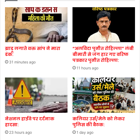
झाड़ू लगाते वक्त सांप ने मारा
“अलविदा पुनीत रोहिल्ला” लंबी
डंक:
बीमारी से जंग हार गए वरिष्ठ
पत्रकार पुनीत रोहिल्ला:
31 minutes ago
11 hours ago
नेशनल हाईवे पर दर्दनाक
कलियर उर्स/मेले को लेकर
हादसा:
पुलिस की बैठक:
23 hours ago
1 day ago