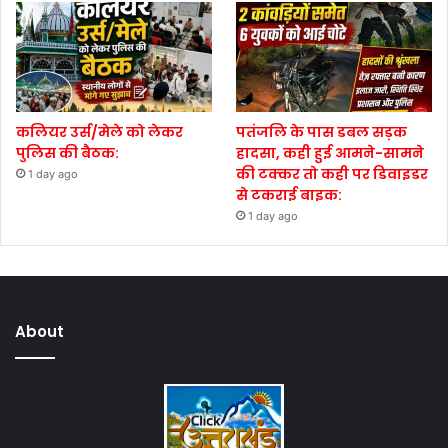
कलियर उर्स/मेले को लेकर
पतंजलि के पास डबल सड़क
पुलिस की बैठक:
हादसा, कही हुई आमने-सामने
की टक्कर तो कही पर डिवाइडर
1 day ago
से टकराई बाइक:
1 day ago
About