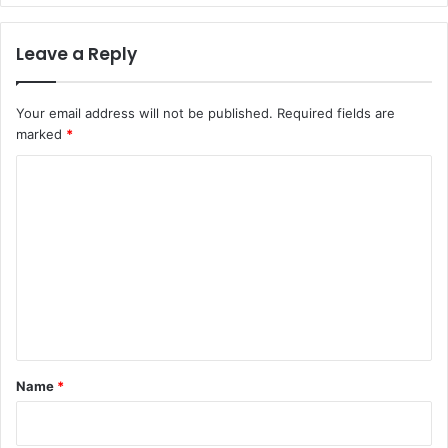
Leave a Reply
Your email address will not be published.
Required fields are
marked
*
C
o
m
m
e
n
t
*
Name
*