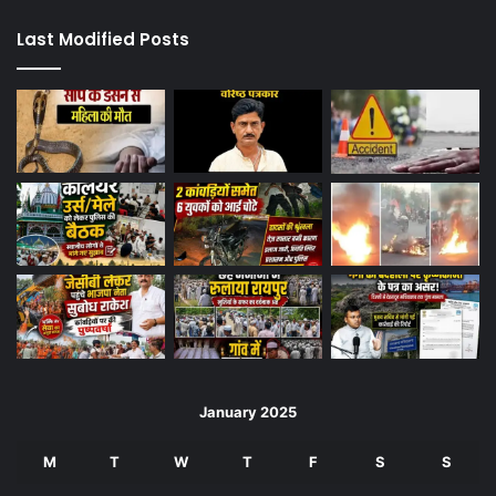
Last Modified Posts
January 2025
M
T
W
T
F
S
S