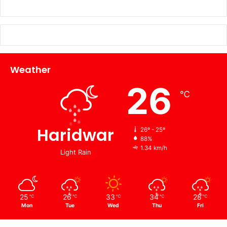
Weather
26
℃
Haridwar
26º - 25º
88%
1.34 km/h
Light Rain
25
26
33
34
28
℃
℃
℃
℃
℃
Mon
Tue
Wed
Thu
Fri