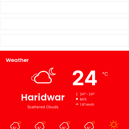
Weather
24
℃
Haridwar
24º - 24º
84%
1.61 km/h
Scattered Clouds