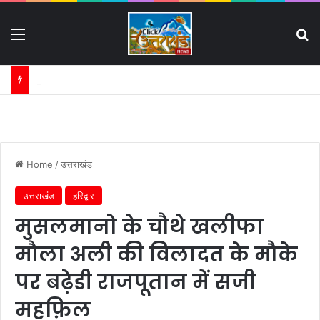
Menu
S
भीड़ में बिछड़ा परिवार, पुलिस बनी उम्मीद की डोर:
Home
/
उत्तराखंड
उत्तराखंड
हरिद्वार
मुसलमानो के चौथे खलीफा
मौला अली की विलादत के मौके
पर बढ़ेडी राजपूतान में सजी
महफ़िल