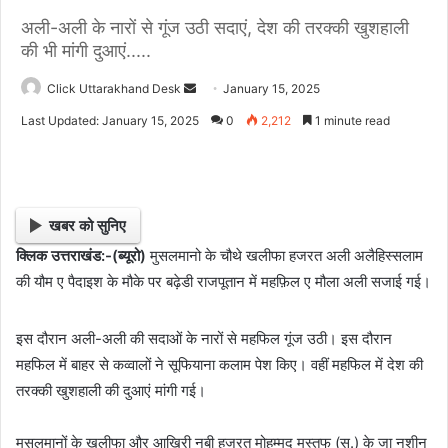
अली-अली के नारों से गूंज उठी सदाएं, देश की तरक्की खुशहाली
की भी मांगी दुआएं.....
Click Uttarakhand Desk
S
January 15, 2025
e
Last Updated: January 15, 2025
0
2,212
1 minute read
n
d
a
n
खबर को सुनिए
e
क्लिक उत्तराखंड:-(ब्यूरो)
मुसलमानो के चौथे खलीफा हजरत अली अलैहिस्सलाम
m
की यौम ए पैदाइश के मौके पर बढ़ेडी राजपूतान में महफ़िल ए मौला अली सजाई गई।
a
i
l
इस दौरान अली-अली की सदाओं के नारों से महफिल गूंज उठी। इस दौरान
महफिल में बाहर से कव्वालों ने सूफियाना कलाम पेश किए। वहीं महफिल में देश की
तरक्की खुशहाली की दुआएं मांगी गई।
मुसलमानों के खलीफा और आखिरी नबी हजरत मोहम्मद मुस्तफ (स.) के जा नशीन