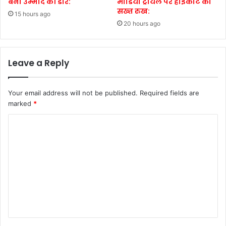
बनी उम्मीद की डोर:
मीडिया ट्रायल पर हाईकोर्ट का
सख्त रुख:
15 hours ago
20 hours ago
Leave a Reply
Your email address will not be published.
Required fields are
marked
*
C
o
m
m
e
n
t