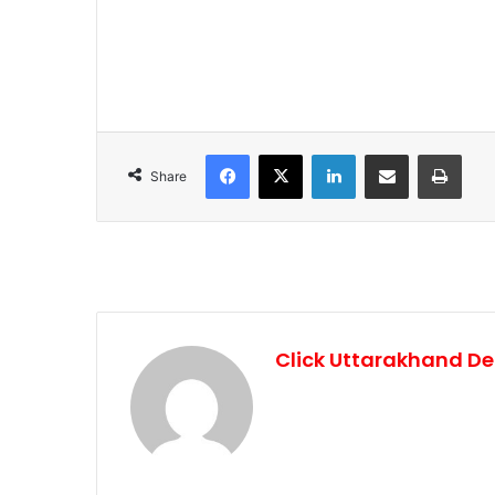
Facebook
X
LinkedIn
Share via Email
Print
Share
Click Uttarakhand De