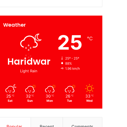
Weather
25
℃
Haridwar
25º - 25º
88%
1.96 km/h
Light Rain
25
32
30
26
33
℃
℃
℃
℃
℃
Sat
Sun
Mon
Tue
Wed
Popular
Recent
Comments