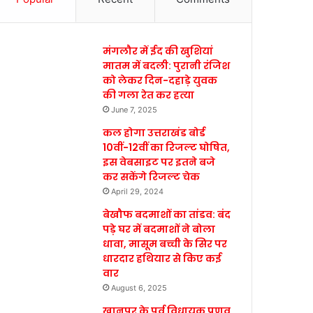
मंगलौर में ईद की खुशियां
मातम में बदली: पुरानी रंजिश
को लेकर दिन-दहाड़े युवक
की गला रेत कर हत्या
June 7, 2025
कल होगा उत्तराखंड बोर्ड
10वीं-12वीं का रिजल्ट घोषित,
इस वेबसाइट पर इतने बजे
कर सकेंगे रिजल्ट चेक
April 29, 2024
बेखौफ बदमाशों का तांडव: बंद
पड़े घर में बदमाशों ने बोला
धावा, मासूम बच्ची के सिर पर
धारदार हथियार से किए कई
वार
August 6, 2025
खानपुर के पूर्व विधायक प्रणव