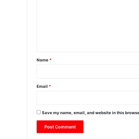
o
m
m
e
n
t
*
Name
*
Email
*
Save my name, email, and website in this browse