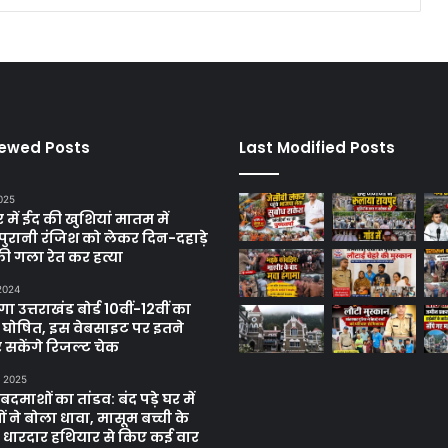
iewed Posts
Last Modified Posts
025
में ईद की खुशियां मातम में
पुरानी रंजिश को लेकर दिन-दहाड़े
ी गला रेत कर हत्या
 2024
 उत्तराखंड बोर्ड 10वीं-12वीं का
 घोषित, इस वेबसाइट पर इतने
 सकेंगे रिजल्ट चेक
, 2025
दमाशों का तांडव: बंद पड़े घर में
 ने बोला धावा, मासूम बच्ची के
 धारदार हथियार से किए कई वार