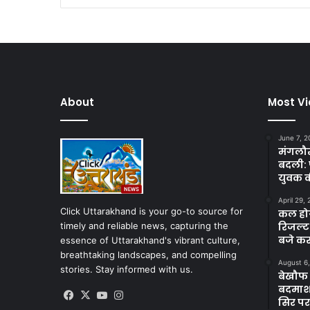
About
Most V
June 7, 2
मंगलौर 
बदली: 
युवक क
April 29,
Click Uttarakhand is your go-to source for
कल होगा
timely and reliable news, capturing the
रिजल्ट
बजे कर
essence of Uttarakhand's vibrant culture,
breathtaking landscapes, and compelling
August 6
stories. Stay informed with us.
बेखौफ ब
बदमाशों
Facebook
X
YouTube
Instagram
सिर पर