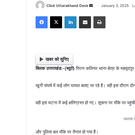
Click Uttarakhand Desk
S
January 3, 2025
L
e
Facebook
X
LinkedIn
Share via Email
Print
n
d
a
n
e
m
खबर को सुनिए
a
क्लिक उत्तराखंड:-(ब्यूरो)
पिरान कलियर थाना क्षेत्र के महमूदपुर क
i
l
खूनी संघर्ष में कई लोग घायल बताए जा रहे हैं। वही इस दौरान दोनो
वही इस घटना में कई क्षतिग्रस्त हो गए। सूचना पर मौके पर पहुंची 
पथराव के
और पुलिस बल मौके पर तैनात हो गया हैं।