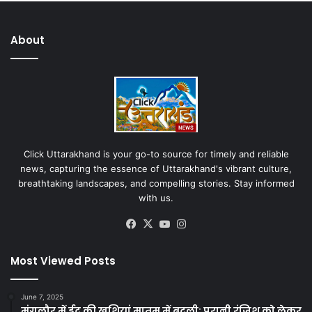
About
Click Uttarakhand is your go-to source for timely and reliable
news, capturing the essence of Uttarakhand's vibrant culture,
breathtaking landscapes, and compelling stories. Stay informed
with us.
Facebook
X
YouTube
Instagram
Most Viewed Posts
June 7, 2025
मंगलौर में ईद की खुशियां मातम में बदली: पुरानी रंजिश को लेकर