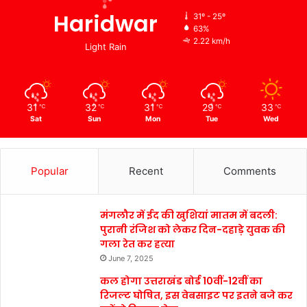
Haridwar
31º - 25º
63%
2.22 km/h
Light Rain
31
32
31
29
33
℃
℃
℃
℃
℃
Sat
Sun
Mon
Tue
Wed
Popular
Recent
Comments
मंगलौर में ईद की खुशियां मातम में बदली:
पुरानी रंजिश को लेकर दिन-दहाड़े युवक की
गला रेत कर हत्या
June 7, 2025
कल होगा उत्तराखंड बोर्ड 10वीं-12वीं का
रिजल्ट घोषित, इस वेबसाइट पर इतने बजे कर