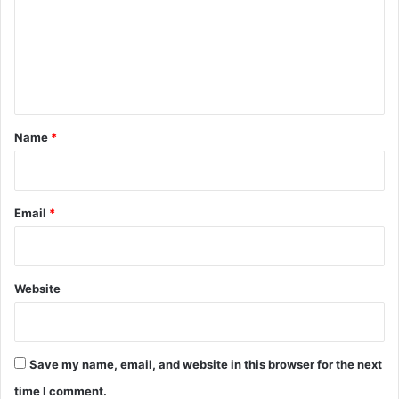
m
e
n
t
*
Name
*
Email
*
Website
Save my name, email, and website in this browser for the next
time I comment.