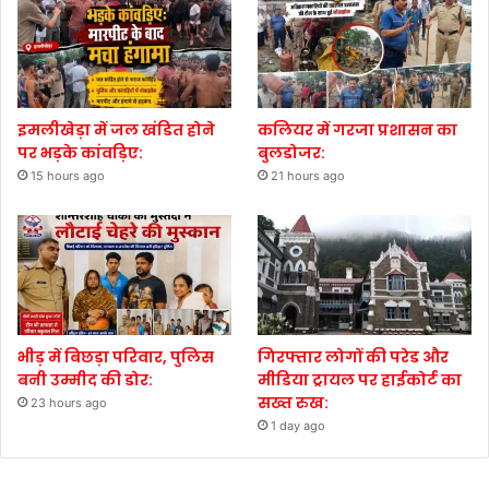
इमलीखेड़ा में जल खंडित होने
कलियर में गरजा प्रशासन का
पर भड़के कांवड़िए:
बुलडोजर:
15 hours ago
21 hours ago
भीड़ में बिछड़ा परिवार, पुलिस
गिरफ्तार लोगों की परेड और
बनी उम्मीद की डोर:
मीडिया ट्रायल पर हाईकोर्ट का
सख्त रुख:
23 hours ago
1 day ago