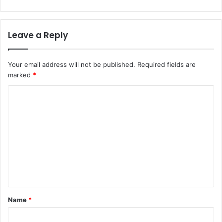
Leave a Reply
Your email address will not be published.
Required fields are
marked
*
C
o
m
m
e
n
t
*
Name
*