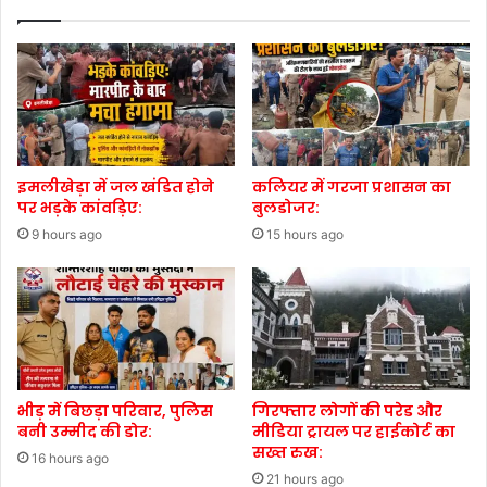
इमलीखेड़ा में जल खंडित होने
कलियर में गरजा प्रशासन का
पर भड़के कांवड़िए:
बुलडोजर:
9 hours ago
15 hours ago
भीड़ में बिछड़ा परिवार, पुलिस
गिरफ्तार लोगों की परेड और
बनी उम्मीद की डोर:
मीडिया ट्रायल पर हाईकोर्ट का
सख्त रुख:
16 hours ago
21 hours ago