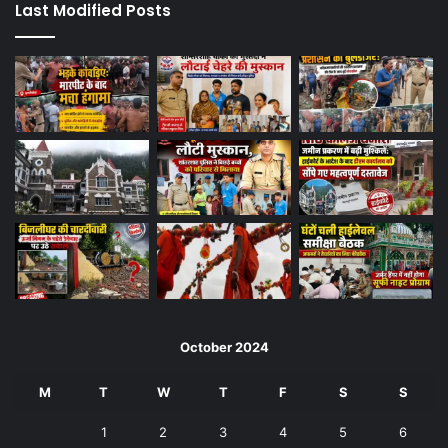
Last Modified Posts
October 2024
M
T
W
T
F
S
S
1
2
3
4
5
6