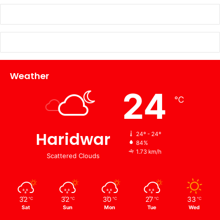
Weather
24
℃
Haridwar
24º - 24º
84%
1.73 km/h
Scattered Clouds
32
32
30
27
33
℃
℃
℃
℃
℃
Sat
Sun
Mon
Tue
Wed