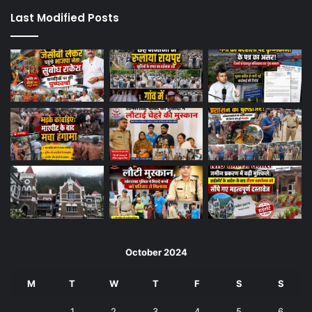
Last Modified Posts
October 2024
M
T
W
T
F
S
S
1
2
3
4
5
6