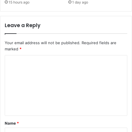
15 hours ago
1 day ago
Leave a Reply
Your email address will not be published.
Required fields are
marked
*
C
o
m
m
e
n
t
*
Name
*