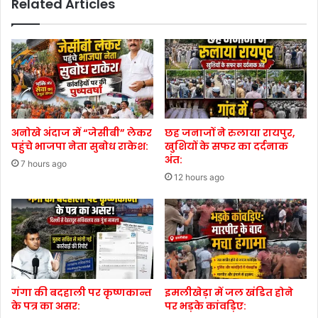
Related Articles
अनोखे अंदाज में “जेसीबी” लेकर
छह जनाजों ने रुलाया रायपुर,
पहुंचे भाजपा नेता सुबोध राकेश:
खुशियों के सफर का दर्दनाक
अंत:
7 hours ago
12 hours ago
गंगा की बदहाली पर कृष्णकान्त
इमलीखेड़ा में जल खंडित होने
के पत्र का असर:
पर भड़के कांवड़िए: