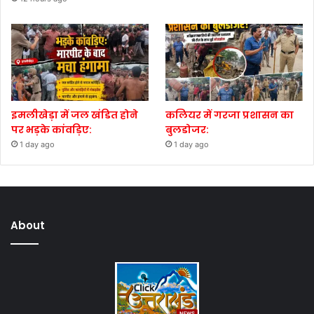
इमलीखेड़ा में जल खंडित होने
कलियर में गरजा प्रशासन का
पर भड़के कांवड़िए:
बुलडोजर:
1 day ago
1 day ago
About