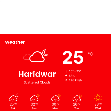
Weather
25
℃
Haridwar
25º - 25º
87%
1.93 km/h
Scattered Clouds
25
32
30
26
33
℃
℃
℃
℃
℃
Sat
Sun
Mon
Tue
Wed