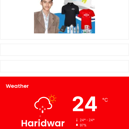
Weather
24
℃
Haridwar
24º - 24º
97%