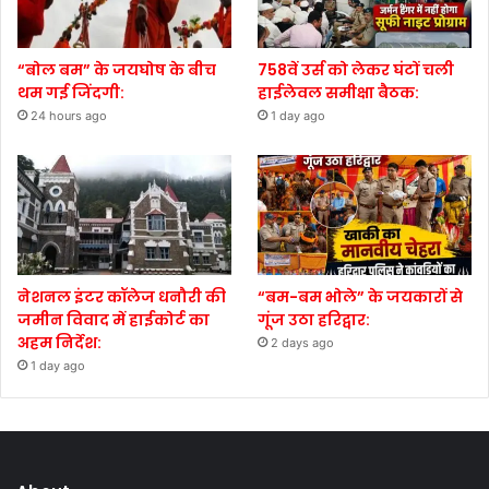
“बोल बम” के जयघोष के बीच
758वें उर्स को लेकर घंटों चली
थम गई जिंदगी:
हाईलेवल समीक्षा बैठक:
24 hours ago
1 day ago
नेशनल इंटर कॉलेज धनौरी की
“बम-बम भोले” के जयकारों से
जमीन विवाद में हाईकोर्ट का
गूंज उठा हरिद्वार:
अहम निर्देश:
2 days ago
1 day ago