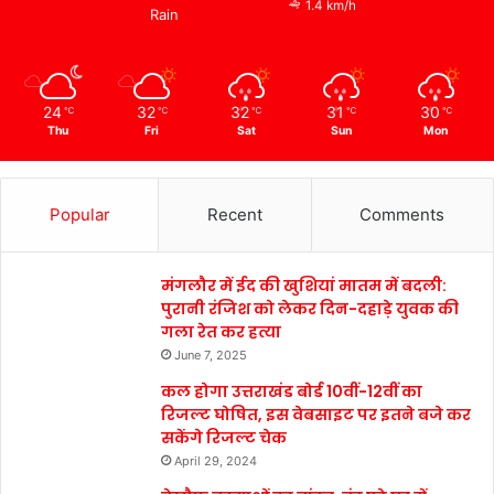
1.4 km/h
Rain
24
32
32
31
30
℃
℃
℃
℃
℃
Thu
Fri
Sat
Sun
Mon
Popular
Recent
Comments
मंगलौर में ईद की खुशियां मातम में बदली:
पुरानी रंजिश को लेकर दिन-दहाड़े युवक की
गला रेत कर हत्या
June 7, 2025
कल होगा उत्तराखंड बोर्ड 10वीं-12वीं का
रिजल्ट घोषित, इस वेबसाइट पर इतने बजे कर
सकेंगे रिजल्ट चेक
April 29, 2024