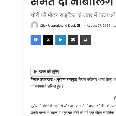
समेत दो नाबालिग 
चोरी की मोटर साइकिल से क्षेत्र में घटनाओं 
Click Uttarakhand Desk
S
August 27, 2024
L
e
Facebook
X
LinkedIn
Share via Email
Print
n
d
a
n
e
m
खबर को सुनिए
a
क्लिक उत्तराखंड:-(बुरहान राजपुत)
पिरान कलियर थाना क्षेत्र अ
i
को कामयाबी हासिल हुई है।
l
(
पुलिस ने क्षेत्र में राहगीरों और आमजन से मोबाइल स्नैचिंग की घ
उनके कब्जे से घटना में प्रयुक्त चोरी की गई एक मोटर साइकि