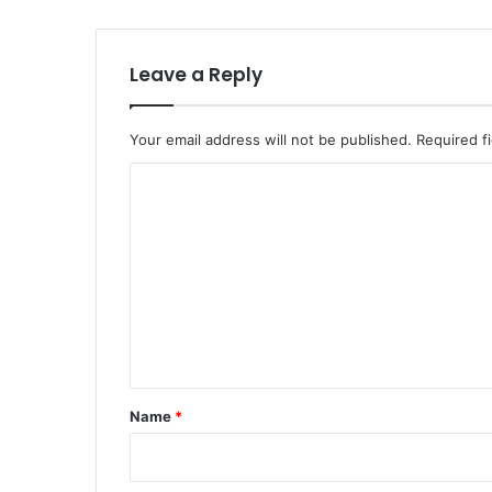
Leave a Reply
Your email address will not be published.
Required f
C
o
m
m
e
n
t
*
Name
*