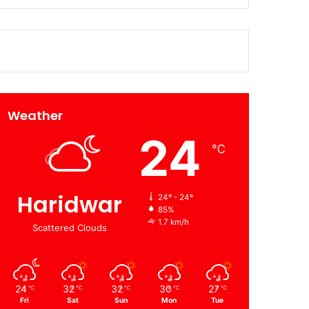
Weather
24
℃
Haridwar
24º - 24º
85%
1.7 km/h
Scattered Clouds
24
32
32
30
27
℃
℃
℃
℃
℃
Fri
Sat
Sun
Mon
Tue