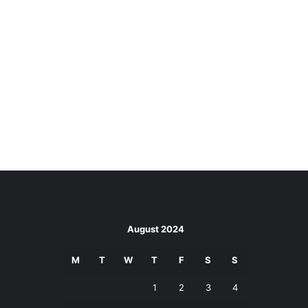
August 2024
M
T
W
T
F
S
S
1
2
3
4