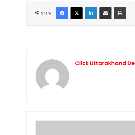
Facebook
X
LinkedIn
Share via Email
Print
Share
Click Uttarakhand De