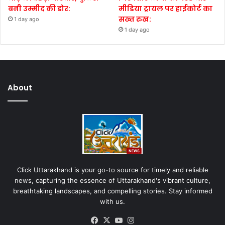
बनी उम्मीद की डोर:
मीडिया ट्रायल पर हाईकोर्ट का
सख्त रुख:
1 day ago
1 day ago
About
Click Uttarakhand is your go-to source for timely and reliable
news, capturing the essence of Uttarakhand's vibrant culture,
breathtaking landscapes, and compelling stories. Stay informed
with us.
Facebook
X
YouTube
Instagram