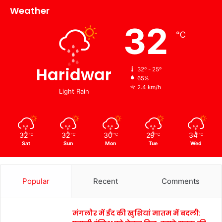
Weather
32
℃
Haridwar
32º - 25º
65%
2.4 km/h
Light Rain
32
32
30
29
34
℃
℃
℃
℃
℃
Sat
Sun
Mon
Tue
Wed
Popular
Recent
Comments
मंगलौर में ईद की खुशियां मातम में बदली: