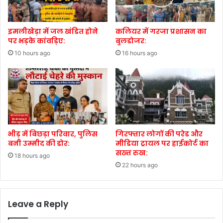
इमलीखेड़ा में जल खंडित होने
कलियर में गरजा प्रशासन का
पर भड़के कांवड़िए:
बुलडोजर:
10 hours ago
16 hours ago
भीड़ में बिछड़ा परिवार, पुलिस
गिरफ्तार लोगों की परेड और
बनी उम्मीद की डोर:
मीडिया ट्रायल पर हाईकोर्ट का
सख्त रुख:
18 hours ago
22 hours ago
Leave a Reply