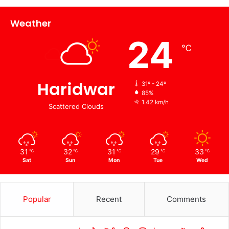
Weather
24
℃
Haridwar
31º - 24º
85%
1.42 km/h
Scattered Clouds
31
32
31
29
33
℃
℃
℃
℃
℃
Sat
Sun
Mon
Tue
Wed
Popular
Recent
Comments