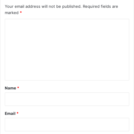
Your email address will not be published.
Required fields are
marked
*
C
o
m
m
e
n
t
*
Name
*
Email
*