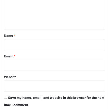
m
e
n
t
*
Name
*
Email
*
Website
Save my name, email, and website in this browser for the next
time I comment.