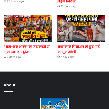
अहम निर्देश:
20 hours ago
22 hours ago
“बम-बम भोले” के जयकारों से
थकान में पिकअप में छूट गई
गूंज उठा हरिद्वार:
मासूम भोली:
2 days ago
2 days ago
About