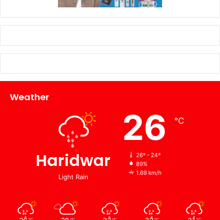
Weather
26
℃
Haridwar
26º - 24º
89%
1.69 km/h
Light Rain
℃
℃
℃
℃
℃