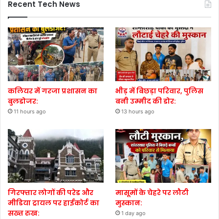
Recent Tech News
कलियर में गरजा प्रशासन का
भीड़ में बिछड़ा परिवार, पुलिस
बुलडोजर:
बनी उम्मीद की डोर:
11 hours ago
13 hours ago
गिरफ्तार लोगों की परेड और
मासूमों के चेहरे पर लौटी
मीडिया ट्रायल पर हाईकोर्ट का
मुस्कान:
सख्त रुख:
1 day ago