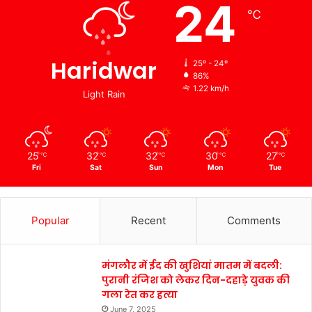
24
℃
Haridwar
25º - 24º
86%
1.22 km/h
Light Rain
25
32
32
30
27
℃
℃
℃
℃
℃
Fri
Sat
Sun
Mon
Tue
Popular
Recent
Comments
मंगलौर में ईद की खुशियां मातम में बदली:
पुरानी रंजिश को लेकर दिन-दहाड़े युवक की
गला रेत कर हत्या
June 7, 2025