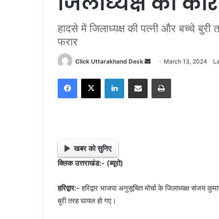
जिलाध्यक्ष की कार द
हादसे में जिलाध्यक्ष की पत्नी और बच्चे ब
फरार
Click Uttarakhand Desk
S
March 13, 2024
L
e
Facebook
X
LinkedIn
Share via Email
Print
n
d
a
n
e
m
खबर को सुनिए
a
क्लिक उत्तराखंड:- (ब्यूरो)
i
l
हरिद्वार:-
हरिद्वार भाजपा अनुसूचित मोर्चा के जिलाध्यक्ष संजय कुम
बुरी तरह घायल हो गए।