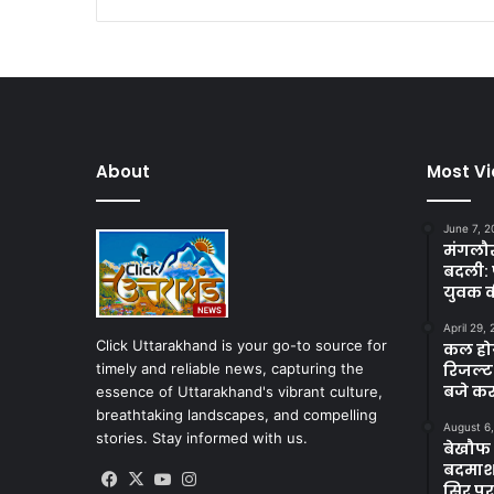
About
Most V
June 7, 2
मंगलौर 
बदली: 
युवक क
April 29,
Click Uttarakhand is your go-to source for
कल होगा
timely and reliable news, capturing the
रिजल्ट
बजे कर
essence of Uttarakhand's vibrant culture,
breathtaking landscapes, and compelling
August 6
stories. Stay informed with us.
बेखौफ ब
बदमाशों
Facebook
X
YouTube
Instagram
सिर पर