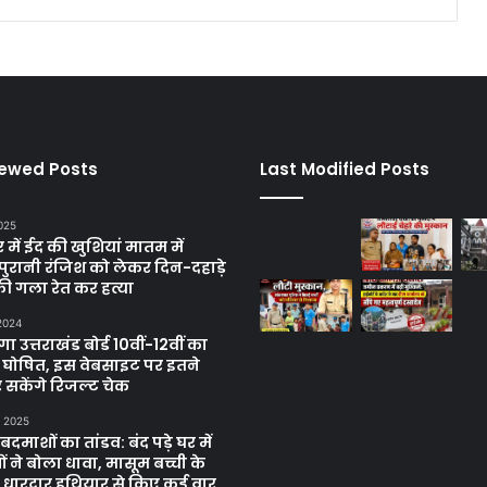
iewed Posts
Last Modified Posts
025
में ईद की खुशियां मातम में
पुरानी रंजिश को लेकर दिन-दहाड़े
ी गला रेत कर हत्या
 2024
 उत्तराखंड बोर्ड 10वीं-12वीं का
 घोषित, इस वेबसाइट पर इतने
 सकेंगे रिजल्ट चेक
, 2025
दमाशों का तांडव: बंद पड़े घर में
 ने बोला धावा, मासूम बच्ची के
 धारदार हथियार से किए कई वार