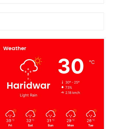
Weather
30
℃
Haridwar
30º - 25º
73%
2.18 km/h
Light Rain
30
32
31
29
26
℃
℃
℃
℃
℃
Fri
Sat
Sun
Mon
Tue