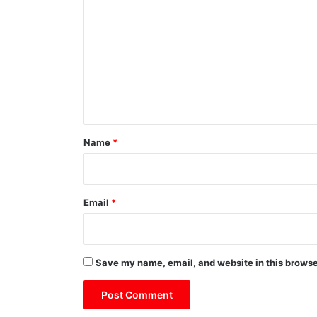
o
m
m
e
n
t
*
Name
*
Email
*
Save my name, email, and website in this browse