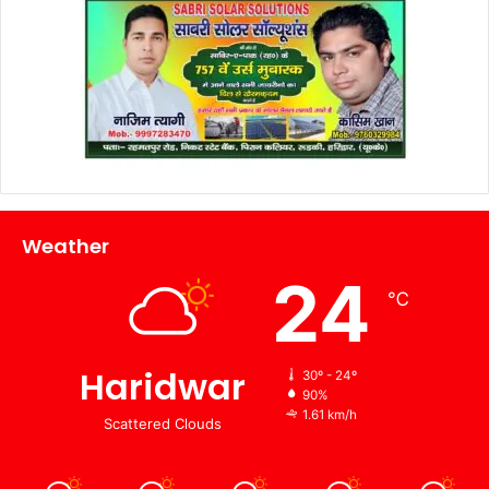
Weather
24
℃
Haridwar
30º - 24º
90%
1.61 km/h
Scattered Clouds