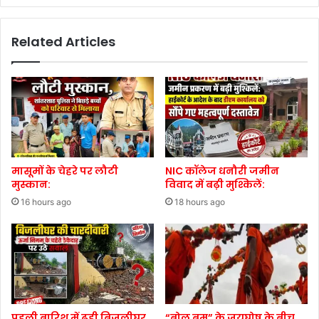
Related Articles
मासूमों के चेहरे पर लौटी
NIC कॉलेज धनौरी जमीन
मुस्कान:
विवाद में बढ़ी मुश्किलें:
16 hours ago
18 hours ago
पहली बारिश में ढही बिजलीघर
“बोल बम” के जयघोष के बीच