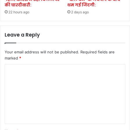
की चारदीवारी:
थम गई जिंदगी:
22 hours ago
2 days ago
Leave a Reply
Your email address will not be published.
Required fields are
marked
*
C
o
m
m
e
n
t
*