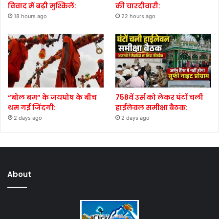
विवाद में बढ़ी मुश्किलें:
की चारदीवारी:
18 hours ago
22 hours ago
“बोल बम” के जयघोष के बीच
758वें उर्स को लेकर घंटों चली
थम गई जिंदगी:
हाईलेवल समीक्षा बैठक:
2 days ago
2 days ago
About