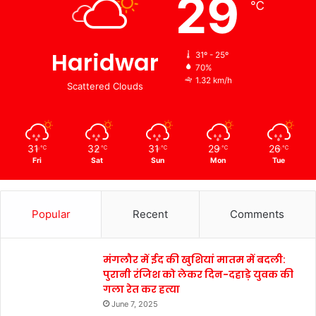
29
℃
Haridwar
31º - 25º
70%
1.32 km/h
Scattered Clouds
31
32
31
29
26
℃
℃
℃
℃
℃
Fri
Sat
Sun
Mon
Tue
Popular
Recent
Comments
मंगलौर में ईद की खुशियां मातम में बदली:
पुरानी रंजिश को लेकर दिन-दहाड़े युवक की
गला रेत कर हत्या
June 7, 2025