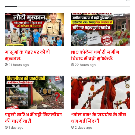
मासूमों के चेहरे पर लौटी
NIC कॉलेज धनौरी जमीन
मुस्कान:
विवाद में बढ़ी मुश्किलें:
21 hours ago
22 hours ago
पहली बारिश में ढही बिजलीघर
“बोल बम” के जयघोष के बीच
की चारदीवारी:
थम गई जिंदगी:
1 day ago
2 days ago