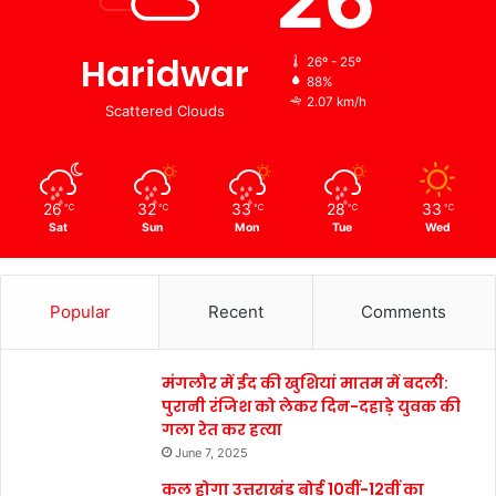
Haridwar
26º - 25º
88%
2.07 km/h
Scattered Clouds
26
32
33
28
33
℃
℃
℃
℃
℃
Sat
Sun
Mon
Tue
Wed
Popular
Recent
Comments
मंगलौर में ईद की खुशियां मातम में बदली:
पुरानी रंजिश को लेकर दिन-दहाड़े युवक की
गला रेत कर हत्या
June 7, 2025
कल होगा उत्तराखंड बोर्ड 10वीं-12वीं का