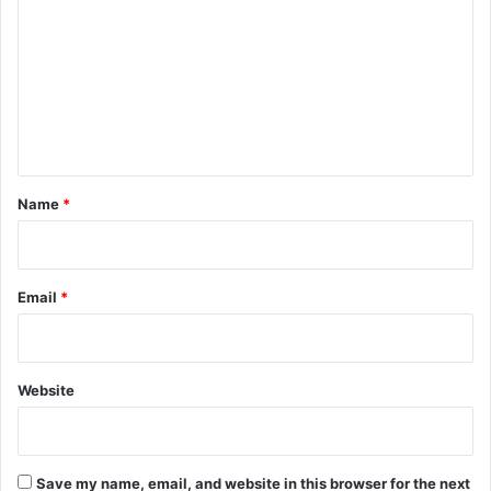
o
m
m
e
n
t
*
Name
*
Email
*
Website
Save my name, email, and website in this browser for the next