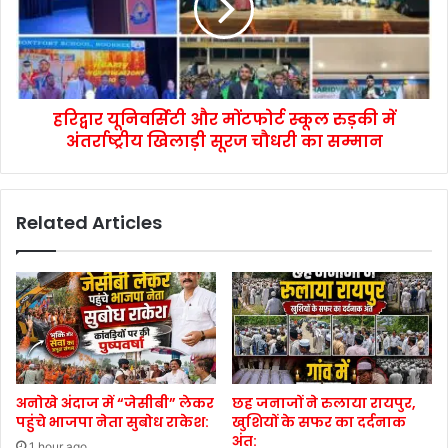
हरिद्वार यूनिवर्सिटी और मोंटफोर्ट स्कूल रुड़की में
अंतर्राष्ट्रीय खिलाड़ी सूरज चौधरी का सम्मान
Related Articles
अनोखे अंदाज में “जेसीबी” लेकर
छह जनाजों ने रुलाया रायपुर,
पहुंचे भाजपा नेता सुबोध राकेश:
खुशियों के सफर का दर्दनाक
अंत:
1 hour ago