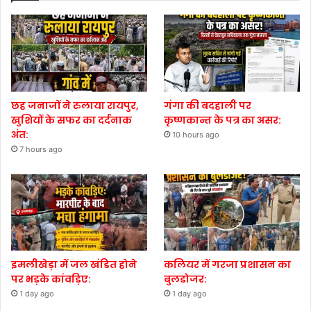
छह जनाजों ने रुलाया रायपुर,
गंगा की बदहाली पर
खुशियों के सफर का दर्दनाक
कृष्णकान्त के पत्र का असर:
अंत:
10 hours ago
7 hours ago
इमलीखेड़ा में जल खंडित होने
कलियर में गरजा प्रशासन का
पर भड़के कांवड़िए:
बुलडोजर:
1 day ago
1 day ago