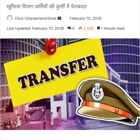
खुफिया विभाग कर्मियों की कुर्सी में फेरबदल
Click Uttarakhand Desk
S
February 10, 2026
e
Last Updated: February 10, 2026
0
3,458
1 minute read
n
d
a
n
e
m
a
i
l