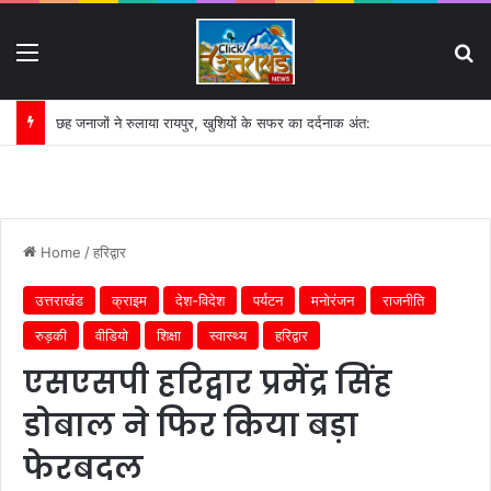
Menu
S
छह जनाजों ने रुलाया रायपुर, खुशियों के सफर का दर्दनाक अंत:
Home
/
हरिद्वार
उत्तराखंड
क्राइम
देश-विदेश
पर्यटन
मनोरंजन
राजनीति
रुड़की
वीडियो
शिक्षा
स्वास्थ्य
हरिद्वार
एसएसपी हरिद्वार प्रमेंद्र सिंह
डोबाल ने फिर किया बड़ा
फेरबदल